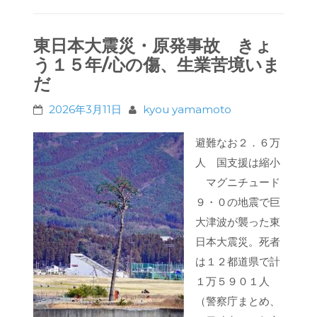
東日本大震災・原発事故 きょ
う１５年/心の傷、生業苦境いま
だ
2026年3月11日
kyou yamamoto
避難なお２．６万
人 国支援は縮小
マグニチュード
９・０の地震で巨
大津波が襲った東
日本大震災。死者
は１２都道県で計
１万５９０１人
（警察庁まとめ、