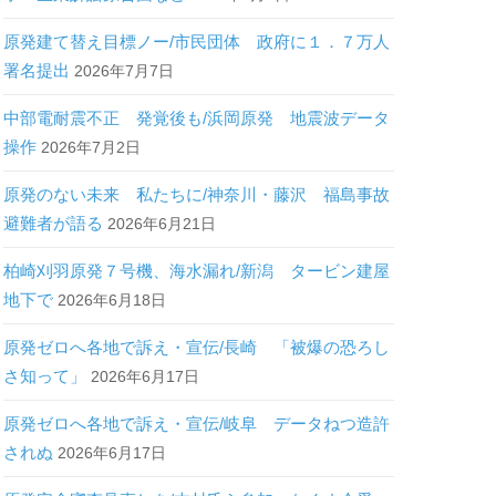
原発建て替え目標ノー/市民団体 政府に１．７万人
署名提出
2026年7月7日
中部電耐震不正 発覚後も/浜岡原発 地震波データ
操作
2026年7月2日
原発のない未来 私たちに/神奈川・藤沢 福島事故
避難者が語る
2026年6月21日
柏崎刈羽原発７号機、海水漏れ/新潟 タービン建屋
地下で
2026年6月18日
原発ゼロへ各地で訴え・宣伝/長崎 「被爆の恐ろし
さ知って」
2026年6月17日
原発ゼロへ各地で訴え・宣伝/岐阜 データねつ造許
されぬ
2026年6月17日