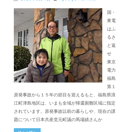
国・
東電
はふ
るさ
と返
せ
東京
電力
福島
第１
原発事故から１５年の節目を迎えるもと、福島県浪
江町津島地区は、いまも全域が帰還困難区域に指定
されています。原発事故以前の暮らしや、現在の課
題について日本共産党元町議の馬場績さんか