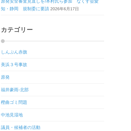
原発安全審査見直しを/本村氏ら参加 なくす会愛
知・静岡 規制委に要請
2026年6月17日
カテゴリー
しんぶん赤旗
美浜３号事故
原発
福井豪雨-北部
樫曲ゴミ問題
中池見湿地
議員・候補者の活動