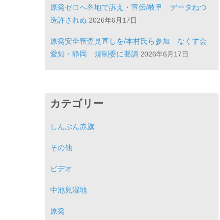
原発ゼロへ各地で訴え・宣伝/岐阜 データねつ
造許されぬ
2026年6月17日
原発安全審査見直しを/本村氏ら参加 なくす会
愛知・静岡 規制委に要請
2026年6月17日
カテゴリー
しんぶん赤旗
その他
ビデオ
中池見湿地
原発