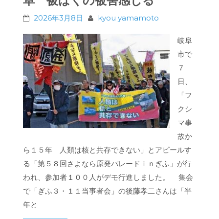
阜 被ばくの被害感じる
2026年3月8日
kyou yamamoto
岐阜
市で
７
日、
「フ
クシ
マ事
故か
ら１５年 人類は核と共存できない」とアピールす
る「第５８回さよなら原発パレードｉｎぎふ」が行
われ、参加者１００人がデモ行進しました。 集会
で「ぎふ３・１１当事者会」の後藤孝二さんは「半
年と