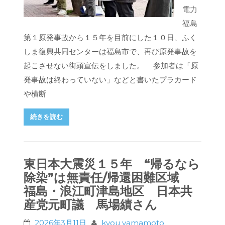
電力
福島
第１原発事故から１５年を目前にした１０日、ふく
しま復興共同センターは福島市で、再び原発事故を
起こさせない街頭宣伝をしました。 参加者は「原
発事故は終わっていない」などと書いたプラカード
や横断
続きを読む
東日本大震災１５年 “帰るなら
除染”は無責任/帰還困難区域
福島・浪江町津島地区 日本共
産党元町議 馬場績さん
2026年3月11日
kyou yamamoto