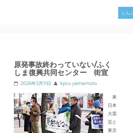
しん
原発事故終わっていない/ふく
しま復興共同センター 街宣
2026年3月11日
kyou yamamoto
東
日本
大震
災と
東京