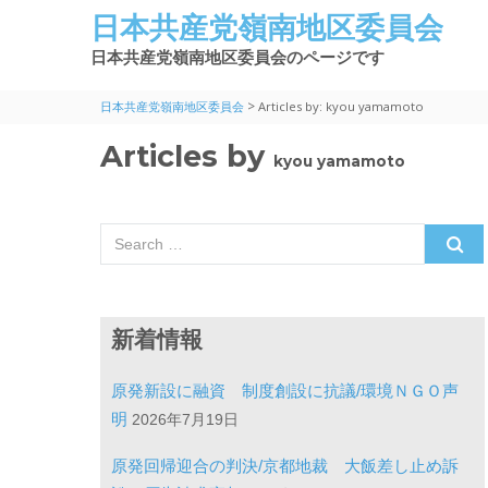
日本共産党嶺南地区委員会
日本共産党嶺南地区委員会のページです
>
日本共産党嶺南地区委員会
Articles by: kyou yamamoto
Articles by
kyou yamamoto
Search for:
新着情報
原発新設に融資 制度創設に抗議/環境ＮＧＯ声
明
2026年7月19日
原発回帰迎合の判決/京都地裁 大飯差し止め訴