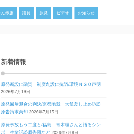
ぶん赤旗
議員
原発
ビデオ
お知らせ
新着情報
原発新設に融資 制度創設に抗議/環境ＮＧＯ声明
2026年7月19日
原発回帰迎合の判決/京都地裁 大飯差し止め訴訟
原告請求棄却
2026年7月15日
原発事故もう二度と/福島 青木理さんと語るシン
ポ 生業訴訟原告団など
2026年7月8日