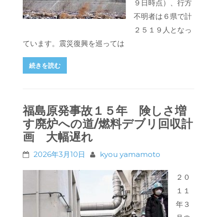
９日時点）、行方
不明者は６県で計
２５１９人となっ
ています。震災復興を巡っては
続きを読む
福島原発事故１５年 険しさ増
す廃炉への道/燃料デブリ回収計
画 大幅遅れ
2026年3月10日
kyou yamamoto
２０
１１
年３