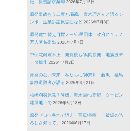
訟 原告請求棄却
2026年7月15日
原発事故もう二度と/福島 青木理さんと語るシ
ンポ 生業訴訟原告団など
2026年7月8日
原発建て替え目標ノー/市民団体 政府に１．７
万人署名提出
2026年7月7日
中部電耐震不正 発覚後も/浜岡原発 地震波デ
ータ操作
2026年7月2日
原発のない未来 私たちに/神奈川・藤沢 福島
事故避難者が語る
2026年6月21日
柏崎刈羽原発７号機、海水漏れ/新潟 タービン
建屋地下で
2026年6月18日
原発ゼロへ各地で訴え・宣伝/長崎 「被爆の恐
ろしさ知って」
2026年6月17日