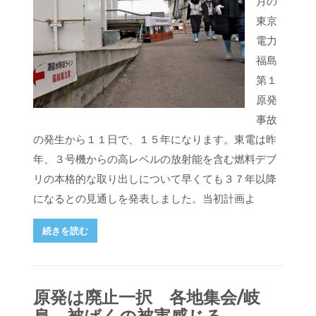
月の
東京
電力
福島
第１
原発
事故
の発生から１１日で、１５年になります。東電は昨
年、３号機からの高レベルの放射能を含む燃料デブ
リの本格的な取り出しについて早くても３７年以降
になるとの見通しを発表しました。当初計画よ
続きを読む
原発は廃止一択 各地集会/岐