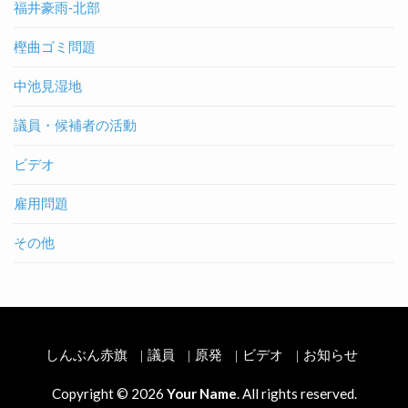
福井豪雨-北部
樫曲ゴミ問題
中池見湿地
議員・候補者の活動
ビデオ
雇用問題
その他
しんぶん赤旗
議員
原発
ビデオ
お知らせ
Copyright © 2026
Your Name
. All rights reserved.