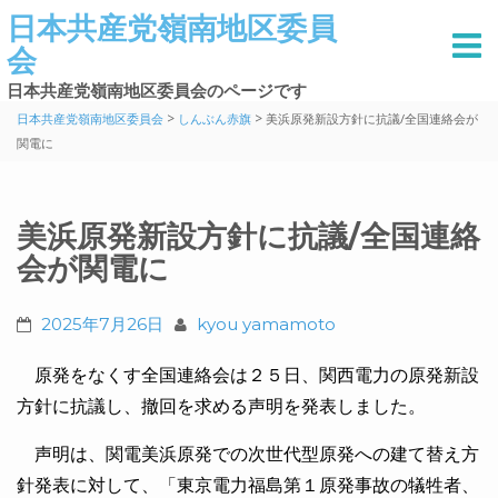
日本共産党嶺南地区委員
会
日本共産党嶺南地区委員会のページです
>
>
日本共産党嶺南地区委員会
しんぶん赤旗
美浜原発新設方針に抗議/全国連絡会が
関電に
美浜原発新設方針に抗議/全国連絡
会が関電に
2025年7月26日
kyou yamamoto
原発をなくす全国連絡会は２５日、関西電力の原発新設
方針に抗議し、撤回を求める声明を発表しました。
声明は、関電美浜原発での次世代型原発への建て替え方
針発表に対して、「東京電力福島第１原発事故の犠牲者、