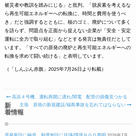
被災者や教訓を踏みにじる」と批判。「脱炭素を考えるな
ら再生可能エネルギーへの転換に、時間と費用を使うべ
き」だと強調するとともに、核のゴミ、廃炉について多く
を語らず、問題点を正面から捉えない企業が「安全・安定
運転に全力で取り組む」などとする発言は無責任だとして
います。「すべての原発の廃炉と再生可能エネルギーへの
転換を求めて闘い続ける」と表明しています。
（「しんぶん赤旗」2025年7月26日より転載）
高浜４号機、運転再開に遅れ/関電 配管の損傷見つかる
Post navigation
新
主張 原発の新規建設/福島事故を忘れてはならない
着情報
原発新設に融資 制度創設に抗議/環境ＮＧＯ声明
2026年7月