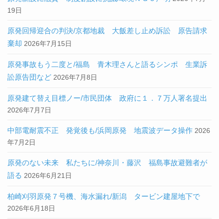
19日
原発回帰迎合の判決/京都地裁 大飯差し止め訴訟 原告請求
棄却
2026年7月15日
原発事故もう二度と/福島 青木理さんと語るシンポ 生業訴
訟原告団など
2026年7月8日
原発建て替え目標ノー/市民団体 政府に１．７万人署名提出
2026年7月7日
中部電耐震不正 発覚後も/浜岡原発 地震波データ操作
2026
年7月2日
原発のない未来 私たちに/神奈川・藤沢 福島事故避難者が
語る
2026年6月21日
柏崎刈羽原発７号機、海水漏れ/新潟 タービン建屋地下で
2026年6月18日