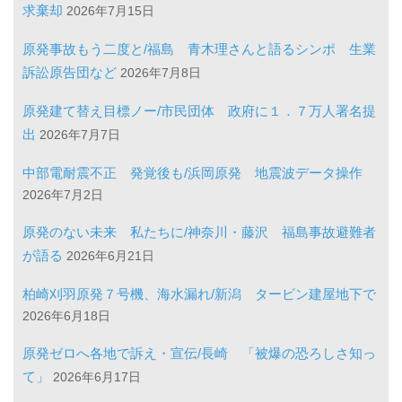
求棄却
2026年7月15日
原発事故もう二度と/福島 青木理さんと語るシンポ 生業
訴訟原告団など
2026年7月8日
原発建て替え目標ノー/市民団体 政府に１．７万人署名提
出
2026年7月7日
中部電耐震不正 発覚後も/浜岡原発 地震波データ操作
2026年7月2日
原発のない未来 私たちに/神奈川・藤沢 福島事故避難者
が語る
2026年6月21日
柏崎刈羽原発７号機、海水漏れ/新潟 タービン建屋地下で
2026年6月18日
原発ゼロへ各地で訴え・宣伝/長崎 「被爆の恐ろしさ知っ
て」
2026年6月17日