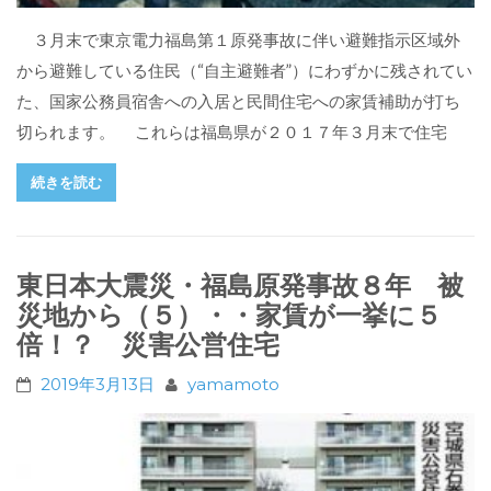
３月末で東京電力福島第１原発事故に伴い避難指示区域外
から避難している住民（“自主避難者”）にわずかに残されてい
た、国家公務員宿舎への入居と民間住宅への家賃補助が打ち
切られます。 これらは福島県が２０１７年３月末で住宅
続きを読む
東日本大震災・福島原発事故８年 被
災地から（５）・・家賃が一挙に５
倍！？ 災害公営住宅
2019年3月13日
yamamoto