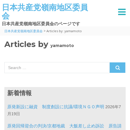
日本共産党嶺南地区委員
会
日本共産党嶺南地区委員会のページです
>
日本共産党嶺南地区委員会
Articles by: yamamoto
Articles by
yamamoto
Search for:
新着情報
原発新設に融資 制度創設に抗議/環境ＮＧＯ声明
2026年7
月19日
原発回帰迎合の判決/京都地裁 大飯差し止め訴訟 原告請