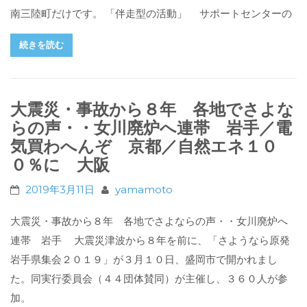
南三陸町だけです。 「伴走型の活動」 サポートセンターの
続きを読む
大震災・事故から８年 各地でさよな
らの声・・女川廃炉へ連帯 岩手／電
気買わへんぞ 京都／自然エネ１０
０％に 大阪
2019年3月11日
yamamoto
大震災・事故から８年 各地でさよならの声・・女川廃炉へ
連帯 岩手 大震災津波から８年を前に、「さようなら原発
岩手県集会２０１９」が３月１０日、盛岡市で開かれまし
た。同実行委員会（４４団体賛同）が主催し、３６０人が参
加。