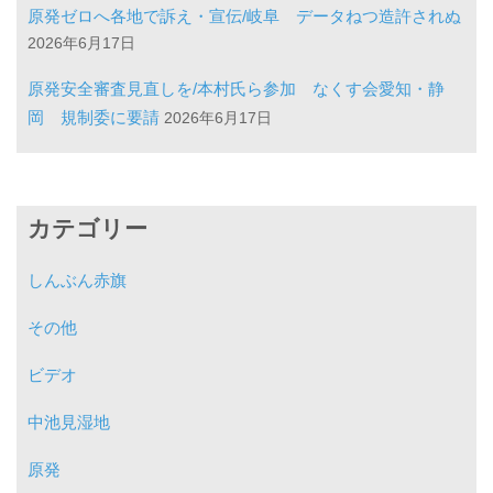
原発ゼロへ各地で訴え・宣伝/岐阜 データねつ造許されぬ
2026年6月17日
原発安全審査見直しを/本村氏ら参加 なくす会愛知・静
岡 規制委に要請
2026年6月17日
カテゴリー
しんぶん赤旗
その他
ビデオ
中池見湿地
原発