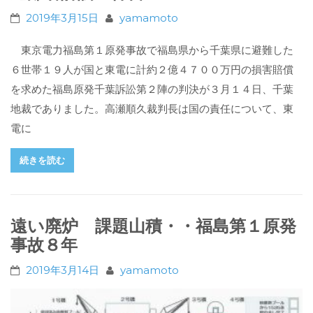
2019年3月15日
yamamoto
東京電力福島第１原発事故で福島県から千葉県に避難した
６世帯１９人が国と東電に計約２億４７００万円の損害賠償
を求めた福島原発千葉訴訟第２陣の判決が３月１４日、千葉
地裁でありました。高瀬順久裁判長は国の責任について、東
電に
続きを読む
遠い廃炉 課題山積・・福島第１原発
事故８年
2019年3月14日
yamamoto