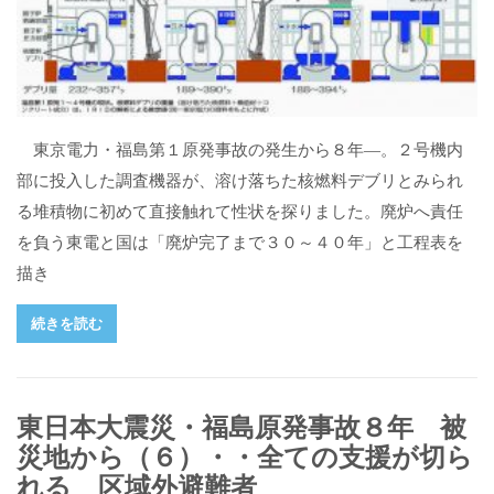
東京電力・福島第１原発事故の発生から８年―。２号機内
部に投入した調査機器が、溶け落ちた核燃料デブリとみられ
る堆積物に初めて直接触れて性状を探りました。廃炉へ責任
を負う東電と国は「廃炉完了まで３０～４０年」と工程表を
描き
続きを読む
東日本大震災・福島原発事故８年 被
災地から（６）・・全ての支援が切ら
れる 区域外避難者