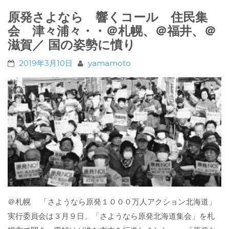
原発さよなら 響くコール 住民集
会 津々浦々・・＠札幌、＠福井、＠
滋賀／ 国の姿勢に憤り
2019年3月10日
yamamoto
＠札幌 「さようなら原発１０００万人アクション北海道」
実行委員会は３月９日、「さようなら原発北海道集会」を札