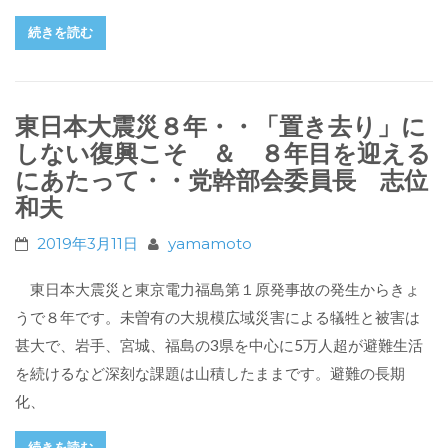
続きを読む
東日本大震災８年・・「置き去り」に
しない復興こそ ＆ ８年目を迎える
にあたって・・党幹部会委員長 志位
和夫
2019年3月11日
yamamoto
東日本大震災と東京電力福島第１原発事故の発生からきょ
うで８年です。未曽有の大規模広域災害による犠牲と被害は
甚大で、岩手、宮城、福島の3県を中心に5万人超が避難生活
を続けるなど深刻な課題は山積したままです。避難の長期
化、
続きを読む