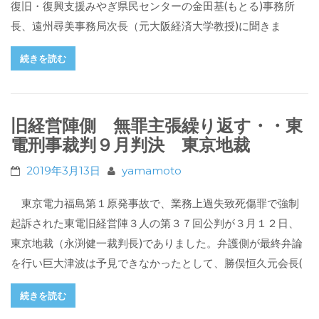
復旧・復興支援みやぎ県民センターの金田基(もとる)事務所
長、遠州尋美事務局次長（元大阪経済大学教授)に聞きま
続きを読む
旧経営陣側 無罪主張繰り返す・・東
電刑事裁判９月判決 東京地裁
2019年3月13日
yamamoto
東京電力福島第１原発事故で、業務上過失致死傷罪で強制
起訴された東電旧経営陣３人の第３７回公判が３月１２日、
東京地裁（永渕健一裁判長)でありました。弁護側が最終弁論
を行い巨大津波は予見できなかったとして、勝俣恒久元会長(
続きを読む