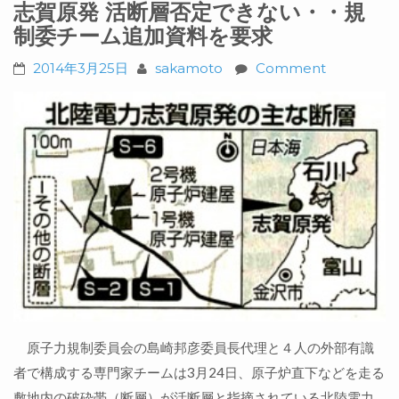
志賀原発 活断層否定できない・・規
制委チーム追加資料を要求
2014年3月25日
sakamoto
Comment
原子力規制委員会の島崎邦彦委員長代理と４人の外部有識
者で構成する専門家チームは3月24日、原子炉直下などを走る
敷地内の破砕帯（断層）が活断層と指摘されている北陸電力