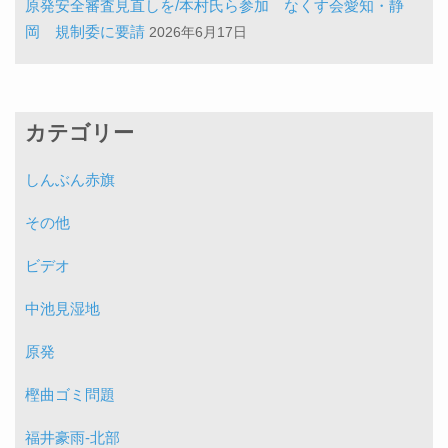
原発安全審査見直しを/本村氏ら参加 なくす会愛知・静
岡 規制委に要請
2026年6月17日
カテゴリー
しんぶん赤旗
その他
ビデオ
中池見湿地
原発
樫曲ゴミ問題
福井豪雨-北部