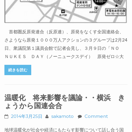
首都圏反原発連合（反原連）、原発をなくす全国連絡会、
さようなら原発１０００万人アクションの３グループは2月24
日、衆議院第１議員会館で記者会見し、３月９日の「ＮＯ
ＮＵＫＥＳ ＤＡＹ（ノーニュークスデイ） 原発ゼロ☆大
続きを読む
温暖化 将来影響を議論・・横浜 き
ょうから国連会合
2014年3月25日
sakamoto
Comment
地球温暖化が社会や経済にもたらす影響について話し合う国