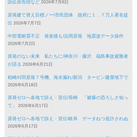
訴訟原告団など
2026年7月8日
原発建て替え目標ノー/市民団体 政府に１．７万人署名提
出
2026年7月7日
中部電耐震不正 発覚後も/浜岡原発 地震波データ操作
2026年7月2日
原発のない未来 私たちに/神奈川・藤沢 福島事故避難者
が語る
2026年6月21日
柏崎刈羽原発７号機、海水漏れ/新潟 タービン建屋地下で
2026年6月18日
原発ゼロへ各地で訴え・宣伝/長崎 「被爆の恐ろしさ知っ
て」
2026年6月17日
原発ゼロへ各地で訴え・宣伝/岐阜 データねつ造許されぬ
2026年6月17日