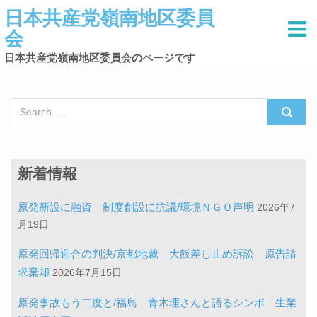
日本共産党嶺南地区委員
会
日本共産党嶺南地区委員会のページです
Search for:
新着情報
原発新設に融資 制度創設に抗議/環境ＮＧＯ声明
2026年7
月19日
原発回帰迎合の判決/京都地裁 大飯差し止め訴訟 原告請
求棄却
2026年7月15日
原発事故もう二度と/福島 青木理さんと語るシンポ 生業