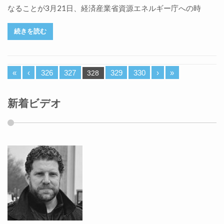
なることが3月21日、経済産業省資源エネルギー庁への時
続きを読む
«
‹
326
327
329
330
›
»
328
新着ビデオ