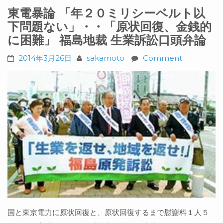
東電暴論 「年２０ミリシーベルト以
下問題ない」・・「原状回復、金銭的
に困難」 福島地裁 生業訴訟口頭弁論
2014年3月26日
sakamoto
Comment
国と東京電力に原状回復と、原状回復するまで慰謝料１人５