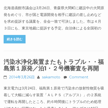
北海道函館市議会は3月26日、青森県大間町に建設中の大間原
発をめぐり、市が国と電源開発を相手に建設の差し止めなど
を求め提訴する議案を、全会一致で可決しました。市は４月
３日にも、東京地裁に提訴する予定。自治体による全国初の
続きを読む
汚染水浄化装置またもトラブル・・福
島第１原発／泊1・２号機審査を再開
2014年3月26日
sakamoto
Comment
東京電力は3月24日、福島第１原発で汚染水の放射性物質を吸
着して大幅に減らす装置「ＡＬＰＳ（アルプス）」の２系統
で運転を再開したところ、約６時間後にトラブルのため処理