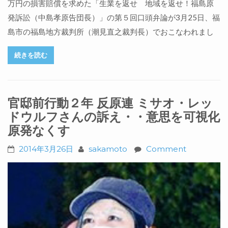
万円の損害賠償を求めた「生業を返せ 地域を返せ！福島原
発訴訟（中島孝原告団長）」の第５回口頭弁論が3月25日、福
島市の福島地方裁判所（潮見直之裁判長）でおこなわれまし
続きを読む
官邸前行動２年 反原連 ミサオ・レッ
ドウルフさんの訴え・・意思を可視化
原発なくす
2014年3月26日
sakamoto
Comment