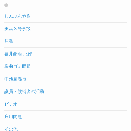
しんぶん赤旗
美浜３号事故
原発
福井豪雨-北部
樫曲ゴミ問題
中池見湿地
議員・候補者の活動
ビデオ
雇用問題
その他