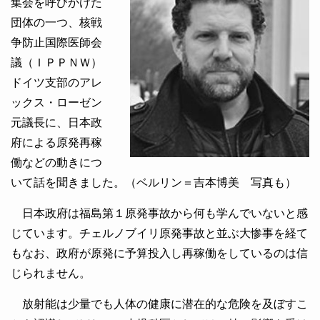
集会を呼びかけた
団体の一つ、核戦
争防止国際医師会
議（ＩＰＰＮＷ）
ドイツ支部のアレ
ックス・ローゼン
元議長に、日本政
府による原発再稼
働などの動きにつ
いて話を聞きました。（ベルリン＝吉本博美 写真も）
日本政府は福島第１原発事故から何も学んでいないと感
じています。チェルノブイリ原発事故と並ぶ大惨事を経て
もなお、政府が原発に予算投入し再稼働をしているのは信
じられません。
放射能は少量でも人体の健康に潜在的な危険を及ぼすこ