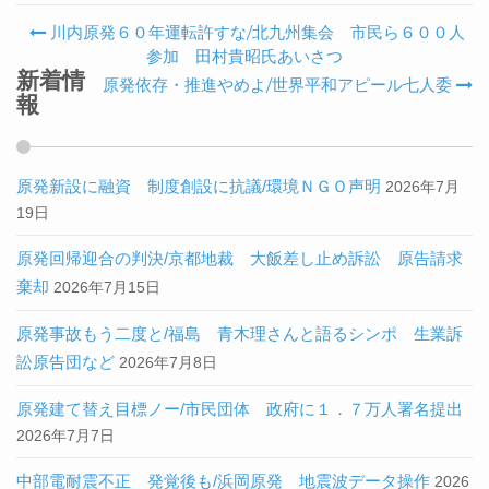
川内原発６０年運転許すな/北九州集会 市民ら６００人
Post navigation
参加 田村貴昭氏あいさつ
新着情
原発依存・推進やめよ/世界平和アピール七人委
報
原発新設に融資 制度創設に抗議/環境ＮＧＯ声明
2026年7月
19日
原発回帰迎合の判決/京都地裁 大飯差し止め訴訟 原告請求
棄却
2026年7月15日
原発事故もう二度と/福島 青木理さんと語るシンポ 生業訴
訟原告団など
2026年7月8日
原発建て替え目標ノー/市民団体 政府に１．７万人署名提出
2026年7月7日
中部電耐震不正 発覚後も/浜岡原発 地震波データ操作
2026