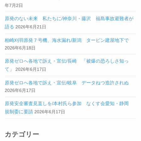
年7月2日
原発のない未来 私たちに/神奈川・藤沢 福島事故避難者が
語る
2026年6月21日
柏崎刈羽原発７号機、海水漏れ/新潟 タービン建屋地下で
2026年6月18日
原発ゼロへ各地で訴え・宣伝/長崎 「被爆の恐ろしさ知っ
て」
2026年6月17日
原発ゼロへ各地で訴え・宣伝/岐阜 データねつ造許されぬ
2026年6月17日
原発安全審査見直しを/本村氏ら参加 なくす会愛知・静岡
規制委に要請
2026年6月17日
カテゴリー