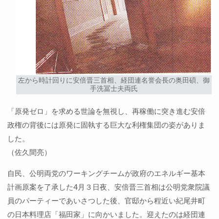
左から時計回りに安倍晋三首相、経団連名誉会長の奥田碩、御
手洗冨士夫両氏
「原発ゼロ」を求める世論を無視し、再稼働に突き進む安倍
政権の背後には原発に固執する巨大な利権集団の姿がありま
した。
（佐久間亮）
自民、公明両党のワーキングチームが政府のエネルギー基本
計画原案を了承した4月３日夜、安倍晋三首相は公明党衆院議
員のパーティーであいさつした後、官邸から程近い紀尾井町
の日本料理店「福田家」に向かいました。迎えたのは経団連