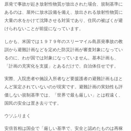
原発で事故が起き放射性物質が放出された場合、規制基準に
あるのは、屋外に放水設備を備え、放出される放射性物質に
大量の水をかけて沈降させる対策であり、住民の被ばくが避
けられないことが前提になっています。
しかも、米国では１９７９年のスリーマイル島原発事故の教
訓から避難計画などを定めた防災計画が審査対象になってい
るのに、わが国では対象になっていません。基本計画も、
「計画の充実化を支援」とあるだけで、自治体任せです。
実際、入院患者や施設入所者など要援護者の避難計画もほと
んど策定されていないのが現実です。避難計画の実効性も評
価しない規制基準では、「世界で最も厳しい」とは程遠く、
国民の安全は置き去りです。
ウソふりまく
安倍首相は国会で「厳しい基準で、安全と認めたものは再稼