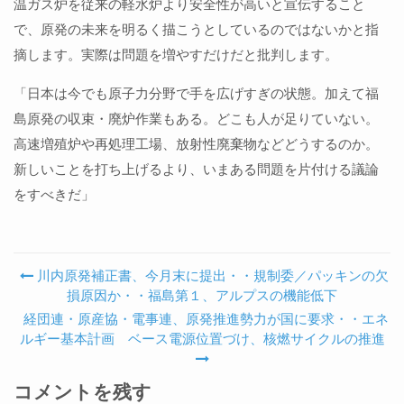
温ガス炉を従来の軽水炉より安全性が高いと宣伝すること
で、原発の未来を明るく描こうとしているのではないかと指
摘します。実際は問題を増やすだけだと批判します。
「日本は今でも原子力分野で手を広げすぎの状態。加えて福
島原発の収束・廃炉作業もある。どこも人が足りていない。
高速増殖炉や再処理工場、放射性廃棄物などどうするのか。
新しいことを打ち上げるより、いまある問題を片付ける議論
をすべきだ」
川内原発補正書、今月末に提出・・規制委／パッキンの欠
Post navigation
損原因か・・福島第１、アルプスの機能低下
経団連・原産協・電事連、原発推進勢力が国に要求・・エネ
ルギー基本計画 ベース電源位置づけ、核燃サイクルの推進
コメントを残す