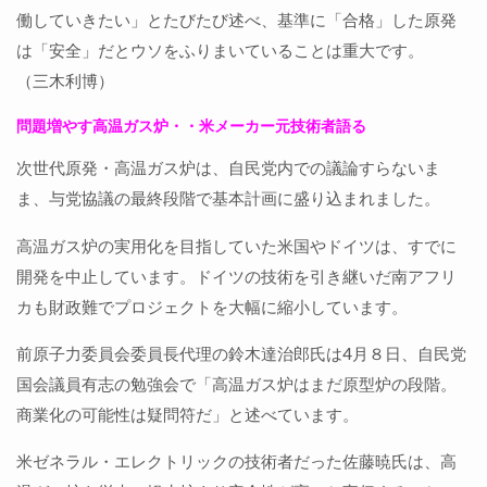
働していきたい」とたびたび述べ、基準に「合格」した原発
は「安全」だとウソをふりまいていることは重大です。
（三木利博）
問題増やす高温ガス炉・・米メーカー元技術者語る
次世代原発・高温ガス炉は、自民党内での議論すらないま
ま、与党協議の最終段階で基本計画に盛り込まれました。
高温ガス炉の実用化を目指していた米国やドイツは、すでに
開発を中止しています。ドイツの技術を引き継いだ南アフリ
カも財政難でプロジェクトを大幅に縮小しています。
前原子力委員会委員長代理の鈴木達治郎氏は4月８日、自民党
国会議員有志の勉強会で「高温ガス炉はまだ原型炉の段階。
商業化の可能性は疑問符だ」と述べています。
米ゼネラル・エレクトリックの技術者だった佐藤暁氏は、高