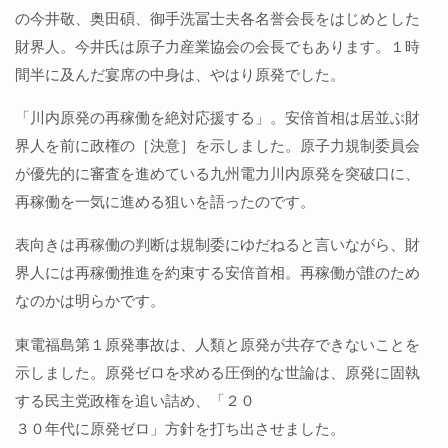
の今井敬、奥田碩、御手洗冨士夫各名誉会長をはじめとした
財界人。今井氏は原子力産業協会の会長でもあります。１時
間半に及んだ宴席の中身は、やはり原発でした。
「川内原発の再稼働を絶対応援する」。安倍首相は居並ぶ財
界人を前に政権の［決意］を示しました。原子力規制委員会
が優先的に審査を進めている九州電力川内原発を突破口に、
再稼働を一気に進める狙いを語ったのです。
表向きは再稼働の判断は規制委にゆだねると言いながら、財
界人には再稼働推進を約束する安倍首相。再稼働が誰のため
なのかは明らかです。
東電福島第１原発事故は、人類と原発が共存できないことを
示しました。原発ゼロを求める圧倒的な世論は、原発に固執
する民主党政権を追い詰め、「２０
３０年代に原発ゼロ」方針を打ち出させました。