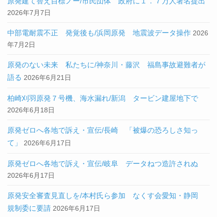
原発建て替え目標ノー/市民団体 政府に１．７万人署名提出
2026年7月7日
中部電耐震不正 発覚後も/浜岡原発 地震波データ操作
2026
年7月2日
原発のない未来 私たちに/神奈川・藤沢 福島事故避難者が
語る
2026年6月21日
柏崎刈羽原発７号機、海水漏れ/新潟 タービン建屋地下で
2026年6月18日
原発ゼロへ各地で訴え・宣伝/長崎 「被爆の恐ろしさ知っ
て」
2026年6月17日
原発ゼロへ各地で訴え・宣伝/岐阜 データねつ造許されぬ
2026年6月17日
原発安全審査見直しを/本村氏ら参加 なくす会愛知・静岡
規制委に要請
2026年6月17日