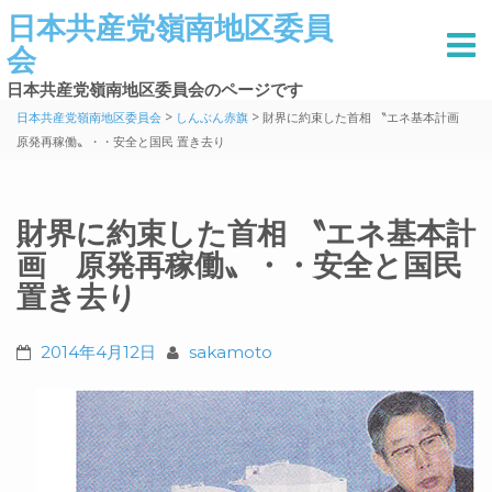
日本共産党嶺南地区委員
会
日本共産党嶺南地区委員会のページです
>
>
日本共産党嶺南地区委員会
しんぶん赤旗
財界に約束した首相 〝エネ基本計画
原発再稼働〟・・安全と国民 置き去り
財界に約束した首相 〝エネ基本計
画 原発再稼働〟・・安全と国民
置き去り
2014年4月12日
sakamoto