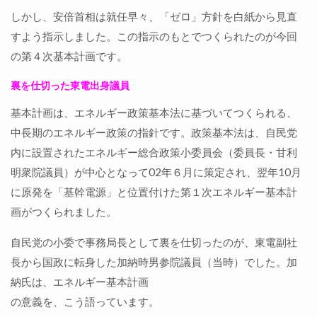
しかし、安倍首相は就任早々、「ゼロ」方針を白紙から見直
すよう指示しました。この指示のもとでつくられたのが今回
の第４次基本計画です。
裏を仕切った東電出身議員
基本計画は、エネルギー政策基本法に基づいてつくられる、
中長期のエネルギー政策の指針です。政策基本法は、自民党
内に設置されたエネルギー総合政策小委員会（委員長・甘利
明衆院議員）が中心となって02年６月に策定され、翌年10月
に原発を「基幹電源」と位置付けた第１次エネルギー基本計
画がつくられました。
自民党の小委で事務局長として裏を仕切ったのが、東電副社
長から国政に転身した加納時男参院議員（当時）でした。加
納氏は、エネルギー基本計画
の意義を、こう語っています。