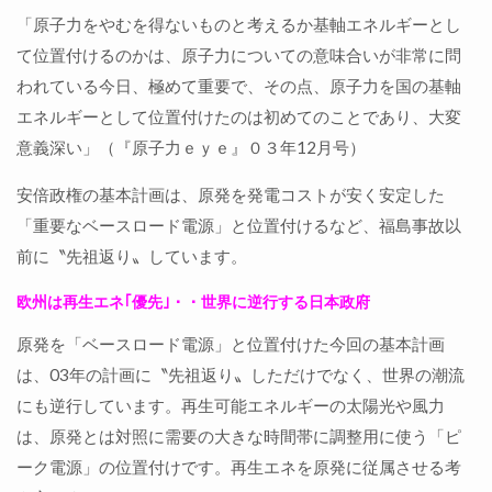
「原子力をやむを得ないものと考えるか基軸エネルギーとし
て位置付けるのかは、原子力についての意味合いが非常に問
われている今日、極めて重要で、その点、原子力を国の基軸
エネルギーとして位置付けたのは初めてのことであり、大変
意義深い」（『原子力ｅｙｅ』０３年12月号）
安倍政権の基本計画は、原発を発電コストが安く安定した
「重要なベースロード電源」と位置付けるなど、福島事故以
前に〝先祖返り〟しています。
欧州は再生エネ｢優先｣・・世界に逆行する日本政府
原発を「ベースロード電源」と位置付けた今回の基本計画
は、03年の計画に〝先祖返り〟しただけでなく、世界の潮流
にも逆行しています。再生可能エネルギーの太陽光や風力
は、原発とは対照に需要の大きな時間帯に調整用に使う「ピ
ーク電源」の位置付けです。再生エネを原発に従属させる考