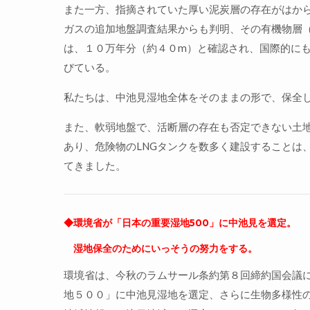
また一方、指摘されていた厚い泥炭層の存在がはか
ガスの追加地盤調査結果からも判明、その有機物層
は、１０万年分（約４０m）と確認され、国際的に
びている。
私たちは、中池見湿地全体をそのままの形で、保全
また、軟弱地盤で、活断層の存在も否定できない土
あり、危険物のLNGタンクを数多く建設することは
てきました。
◆環境省が「日本の重要湿地500」に中池見を選定。
湿地保全のためにいっそうの努力をする。
環境省は、今秋のラムサール条約第８回締約国会議
地５００」に中池見湿地を選定、さらに生物多様性