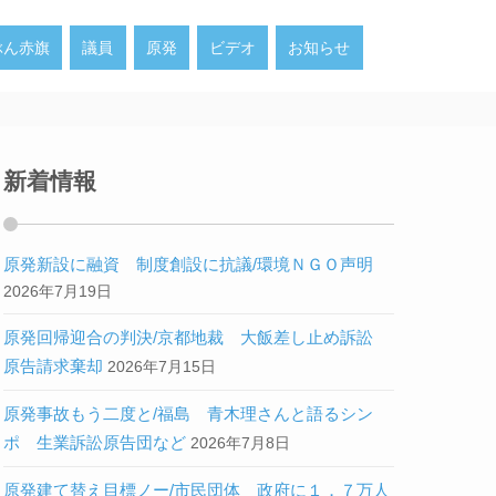
ぶん赤旗
議員
原発
ビデオ
お知らせ
新着情報
原発新設に融資 制度創設に抗議/環境ＮＧＯ声明
2026年7月19日
原発回帰迎合の判決/京都地裁 大飯差し止め訴訟
原告請求棄却
2026年7月15日
原発事故もう二度と/福島 青木理さんと語るシン
ポ 生業訴訟原告団など
2026年7月8日
原発建て替え目標ノー/市民団体 政府に１．７万人