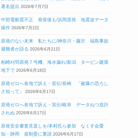
署名提出
2026年7月7日
中部電耐震不正 発覚後も/浜岡原発 地震波データ
操作
2026年7月2日
原発のない未来 私たちに/神奈川・藤沢 福島事故
避難者が語る
2026年6月21日
柏崎刈羽原発７号機、海水漏れ/新潟 タービン建屋
地下で
2026年6月18日
原発ゼロへ各地で訴え・宣伝/長崎 「被爆の恐ろし
さ知って」
2026年6月17日
原発ゼロへ各地で訴え・宣伝/岐阜 データねつ造許
されぬ
2026年6月17日
原発安全審査見直しを/本村氏ら参加 なくす会愛
知・静岡 規制委に要請
2026年6月17日