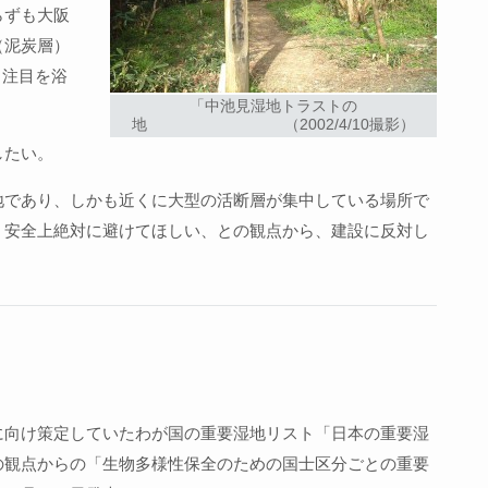
らずも大阪
（泥炭層）
も注目を浴
「中池見湿地トラストの
地 （2002/4/10撮影）
したい。
地であり、しかも近くに大型の活断層が集中している場所で
、安全上絶対に避けてほしい、との観点から、建設に反対し
に向け策定していたわが国の重要湿地リスト「日本の重要湿
の観点からの「生物多様性保全のための国士区分ごとの重要