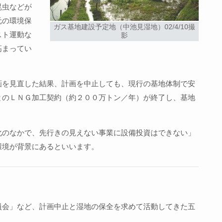
昆虫などが
元の環境保
ガス基地建設予定地（中池見湿地）02/4/10撮
スト運動な
影
高まってい
画を見直した結果、計画を中止しても、現行の基地体制で安
とのＬＮＧ加工契約（約２００万トン／年）が終了し、基地
。
化のなかで、先行きの見えない事業に設備投資はできない」
環境が背景にあるといいます。
員会」など、計画中止と湿地の保全を求めて活動してきた五