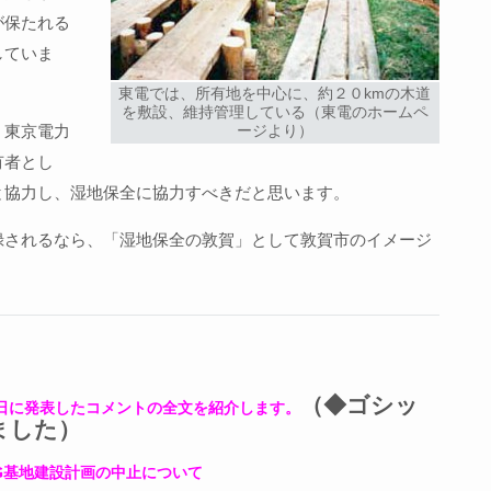
が保たれる
していま
東電では、所有地を中心に、約２０kmの木道
を敷設、維持管理している（東電のホームペ
。東京電力
ージより）
有者とし
と協力し、湿地保全に協力すべきだと思います。
録されるなら、「湿地保全の敦賀」として敦賀市のイメージ
（◆ゴシッ
日に発表したコメントの全文を紹介します。
ました）
G基地建設計画の中止について