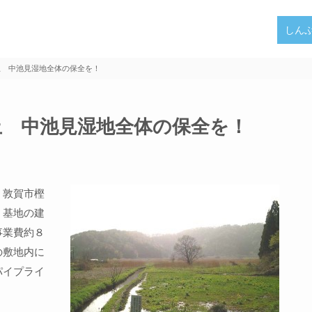
しん
止 中池見湿地全体の保全を！
止 中池見湿地全体の保全を！
、敦賀市樫
）基地の建
事業費約８
の敷地内に
パイプライ