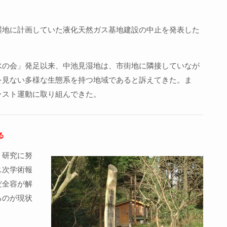
湿地に計画していた液化天然ガス基地建設の中止を発表した
水の会」発足以来、中池見湿地は、市街地に隣接していなが
を見ない多様な生態系を持つ地域であると訴えてきた。ま
ラスト運動に取り組んできた。
る
・研究に努
ニ次学術報
だ全容が解
るのが現状