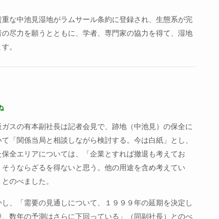
貴重な中池見湿地がラムサール条約に登録され、生態系が完
者の尽力を願うとともに、学者、専門家の協力を得て、湿地
ます。
ぬ
阪ガスの有本副社長は記者会見で、跡地（中池見）の保全に
いて「関係当局と相談しながら検討する。今は白紙」とし、
た保全エリアについては、「企業とすれば撤退も考えてお
、そうならざるを得ないと思う。他の用途を含め考えてい
」とのべました。
かし、「需要の見通しについて、１９９９年の延期を決定し
後、数年の予測はさらに下回っている」（同副社長）とのべ