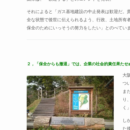
それによると「ガス基地建設の中止発表は歓迎だ。
全な状態で後世に伝えられるよう、行政、土地所有
保全のためにいっそうの努力をしたい」とのべてい
２，「保全からも撤退」では、企業の社会的責任果たせ
大
つ
ま
り
く
し
た