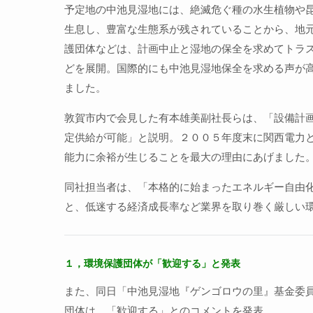
予定地の中池見湿地には、絶滅危ぐ種の水生植物や
生息し、豊富な生態系が残されていることから、地
護団体などは、計画中止と湿地の保全を求めてトラ
どを展開。国際的にも中池見湿地保全を求める声が
ました。
敦賀市内で会見した有本雄美副社長らは、「設備計
定供給が可能」と説明。２００５年度末に関西電力
能力に余裕が生じることを最大の理由にあげました
同社担当者は、「本格的に始まったエネルギー自由
と、低迷する経済成長率など業界を取り巻く厳しい
１，環境保護団体が「歓迎する」と発表
また、同日「中池見湿地『ゲンゴロウの里』基金委
団体は、「歓迎する」とのコメントを発表。