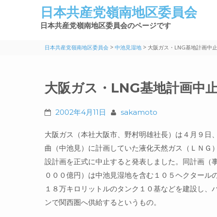
日本共産党嶺南地区委員会
日本共産党嶺南地区委員会のページです
>
>
日本共産党嶺南地区委員会
中池見湿地
大阪ガス・LNG基地計画中
大阪ガス・LNG基地計画中
2002年4月11日
sakamoto
大阪ガス（本社大阪市、野村明雄社長）は４月９日
曲（中池見）に計画していた液化天然ガス（ＬＮＧ
設計画を正式に中止すると発表しました。同計画（
０００億円）は中池見湿地を含む１０５ヘクタール
１８万キロリットルのタンク１０基などを建設し、
ンで関西圏へ供給するというもの。