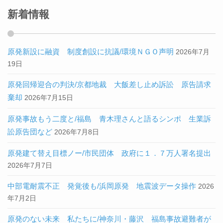
新着情報
原発新設に融資 制度創設に抗議/環境ＮＧＯ声明
2026年7月
19日
原発回帰迎合の判決/京都地裁 大飯差し止め訴訟 原告請求
棄却
2026年7月15日
原発事故もう二度と/福島 青木理さんと語るシンポ 生業訴
訟原告団など
2026年7月8日
原発建て替え目標ノー/市民団体 政府に１．７万人署名提出
2026年7月7日
中部電耐震不正 発覚後も/浜岡原発 地震波データ操作
2026
年7月2日
原発のない未来 私たちに/神奈川・藤沢 福島事故避難者が