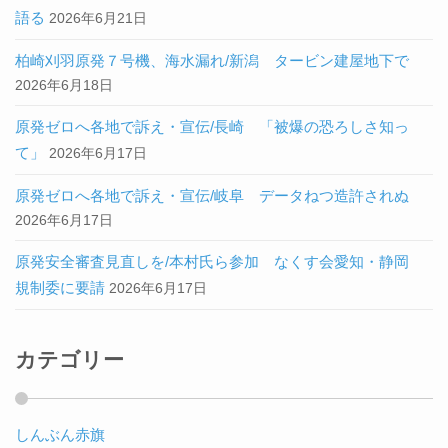
語る
2026年6月21日
柏崎刈羽原発７号機、海水漏れ/新潟 タービン建屋地下で
2026年6月18日
原発ゼロへ各地で訴え・宣伝/長崎 「被爆の恐ろしさ知っ
て」
2026年6月17日
原発ゼロへ各地で訴え・宣伝/岐阜 データねつ造許されぬ
2026年6月17日
原発安全審査見直しを/本村氏ら参加 なくす会愛知・静岡
規制委に要請
2026年6月17日
カテゴリー
しんぶん赤旗