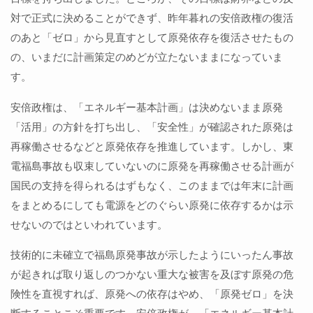
対で正式に決めることができず、昨年暮れの安倍政権の復活
のあと「ゼロ」から見直すとして原発依存を復活させたもの
の、いまだに計画策定のめどが立たないままになっていま
す。
安倍政権は、「エネルギー基本計画」は決めないまま原発
「活用」の方針を打ち出し、「安全性」が確認された原発は
再稼働させるなどと原発依存を推進しています。しかし、東
電福島事故も収束していないのに原発を再稼働させる計画が
国民の支持を得られるはずもなく、このままでは年末に計画
をまとめるにしても電源をどのぐらい原発に依存するかは示
せないのではといわれています。
技術的に未確立で福島原発事故が示したようにいったん事故
が起きれば取り返しのつかない重大な被害を及ぼす原発の危
険性を直視すれば、原発への依存はやめ、「原発ゼロ」を決
断することこそ重要です。安倍政権が、「エネルギー基本計