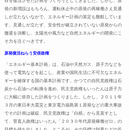
存を復活させた計画をつくろうとしてきました。しかし、原
発の新増設はもちろん、運転休止中の原発の再稼働さえ見通
しが立たないなかで、エネルギー計画の策定も難航していま
す。見通しが立たず、安全性が確立されていない原発からの
撤退を決断し、太陽光や風力など自然エネルギーの開発にこ
そ力を注ぐべきです。
原発復活ねらう安倍政権
「エネルギー基本計画」は、石油や天然ガス、原子力などを
使って電気などを起こし、産業や国民生活に不可欠なエネル
ギーを確保する国の基本計画です。かつての自民党政権は石
炭から石油への転換を進め、民主党政権もいったんは原子力
に大幅に依存した計画をつくりました。しかし、２０１１年
３月の東日本大震災と東京電力福島第１原発などの重大事故
でその計画は破綻、民主党政権は「白紙」から見直すとし
て、菅直人政権はいったん「２０３０年代原発稼働ゼロ」の
目標を持ち出しました。ところが、その目標は財界などの反