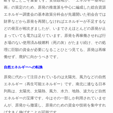
画」の策定のため、原発の推進派を中心に編成した総合資源
エネルギー調査会の基本政策分科会が先週開いた初会合では
財界などから原発を再開しなければエネルギーが不足するな
どの発言が相次ぎましたが、いまでさえほとんどの原発が止
まっていても電力は足りています。原発を再稼働させれば行
き場のない使用済み核燃料（死の灰）がたまり続け、その処
理に巨額の資金が必要になることひとつ見ても、原発は再稼
働せず、廃炉に向かうべきです。
自然エネルギーへの転換
原発に代わって注目されているのは太陽光、風力などの自然
エネルギー（再生可能エネルギー）です。南北に連なる日本
列島は、太陽光、太陽熱、風力、水力、地熱、波力など自然
エネルギーの宝庫です。今はその一部しか利用されていませ
んが、原発から撤退し、原発のための資金や技術を集中すれ
ば大きく伸ばすことが可能です。