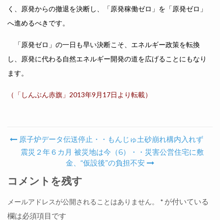
く、原発からの撤退を決断し、「原発稼働ゼロ」を「原発ゼロ」
へ進めるべきです。
「原発ゼロ」の一日も早い決断こそ、エネルギー政策を転換
し、原発に代わる自然エネルギー開発の道を広げることにもなり
ます。
（「しんぶん赤旗」2013年9月17日より転載）
原子炉データ伝送停止・・もんじゅ土砂崩れ構内入れず
Post navigation
震災２年６カ月 被災地は今（6）・・災害公営住宅に敷
金、“仮設後”の負担不安
コメントを残す
が付いている
メールアドレスが公開されることはありません。
*
欄は必須項目です