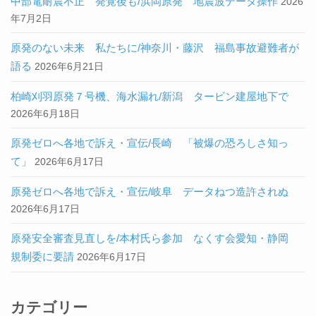
中部電耐震不正 発覚後も/浜岡原発 地震波データ操作
2026
年7月2日
原発のない未来 私たちに/神奈川・藤沢 福島事故避難者が
語る
2026年6月21日
柏崎刈羽原発７号機、海水漏れ/新潟 タービン建屋地下で
2026年6月18日
原発ゼロへ各地で訴え・宣伝/長崎 「被爆の恐ろしさ知っ
て」
2026年6月17日
原発ゼロへ各地で訴え・宣伝/岐阜 データねつ造許されぬ
2026年6月17日
原発安全審査見直しを/本村氏ら参加 なくす会愛知・静岡
規制委に要請
2026年6月17日
カテゴリー