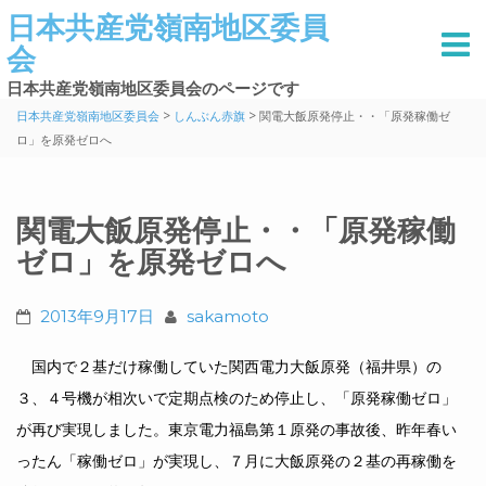
日本共産党嶺南地区委員
会
日本共産党嶺南地区委員会のページです
>
>
日本共産党嶺南地区委員会
しんぶん赤旗
関電大飯原発停止・・「原発稼働ゼ
ロ」を原発ゼロへ
関電大飯原発停止・・「原発稼働
ゼロ」を原発ゼロへ
2013年9月17日
sakamoto
国内で２基だけ稼働していた関西電力大飯原発（福井県）の
３、４号機が相次いで定期点検のため停止し、「原発稼働ゼロ」
が再び実現しました。東京電力福島第１原発の事故後、昨年春い
ったん「稼働ゼロ」が実現し、７月に大飯原発の２基の再稼働を