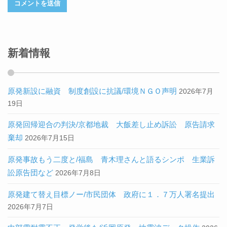
新着情報
原発新設に融資 制度創設に抗議/環境ＮＧＯ声明
2026年7月
19日
原発回帰迎合の判決/京都地裁 大飯差し止め訴訟 原告請求
棄却
2026年7月15日
原発事故もう二度と/福島 青木理さんと語るシンポ 生業訴
訟原告団など
2026年7月8日
原発建て替え目標ノー/市民団体 政府に１．７万人署名提出
2026年7月7日