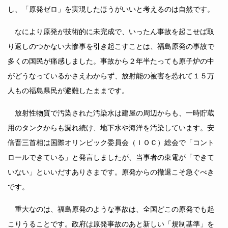
し、「原発ゼロ」を実現したほうがいいと考えるのは自然です。
なにより原発が技術的に未完成で、いったん事故を起こせば取
り返しのつかない大惨事を引き起こすことは、福島原発の事故で
多くの国民が痛感しました。事故から２年半たっても原子炉の中
がどうなっているかさえわからず、放射能の被害を恐れて１５万
人もの福島県民が避難したままです。
放射性物質で汚染された汚染水は建屋の周辺からも、一時貯蔵
用のタンクからも漏れ続け、地下水や海洋を汚染しています。安
倍晋三首相は国際オリンピック委員会（ＩＯＣ）総会で「コント
ロールできている」と発言しましたが、当事者の東電が「できて
いない」といいだすありさまです。原発からの撤退こそ急ぐべき
です。
重大なのは、福島原発のような事故は、全国どこの原発でも起
こりうることです。政府は原発事故のあと新しい「規制基準」を