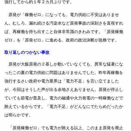
強行してから約１年２カ月ぶりです。
原発が「稼働ゼロ」になっても、電力供給に不安はありませ
ん。むしろ、漏れ続ける汚染水など原発事故の深刻さを直視すれ
ば、再稼働を持ち出すこと自体非常識のきわみです。「原発稼働
ゼロ」を「原発ゼロ」に進める、政府の政治決断が急務です。
取り返しのつかない事故
原発が大飯原発の２基しか動いていなくても、異常な猛暑にな
ったこの夏の電力供給に問題はありませんでした。昨年再稼働を
強行するさい政府や電力業界は「電力不足」を言い立てました
が、今回はそうした声が出る余地さえありません。原発が停止し
ていても節電が普及し、電力の融通や火力発電の一時稼働などで
賄えているからです。「電力不足」がどんなにでたらめだったか
は明らかです。
「原発稼働ゼロ」でも電力が賄える以上、このまま原発を廃止