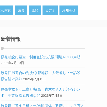
ぶん赤旗
議員
原発
ビデオ
お知らせ
新着情報
原発新設に融資 制度創設に抗議/環境ＮＧＯ声明
2026年7月19日
原発回帰迎合の判決/京都地裁 大飯差し止め訴訟
原告請求棄却
2026年7月15日
原発事故もう二度と/福島 青木理さんと語るシン
ポ 生業訴訟原告団など
2026年7月8日
原発建て替え目標ノー/市民団体 政府に１．７万人