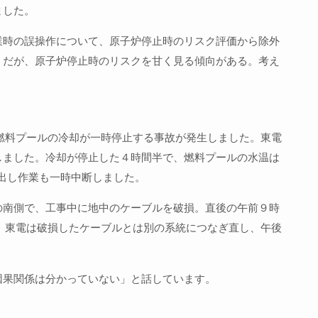
ました。
業時の誤操作について、原子炉停止時のリスク評価から除外
うだが、原子炉停止時のリスクを甘く見る傾向がある。考え
燃料プールの冷却が一時停止する事故が発生しました。東電
しました。冷却が停止した４時間半で、燃料プールの水温は
り出し作業も一時中断しました。
の南側で、工事中に地中のケーブルを破損。直後の午前９時
。東電は破損したケーブルとは別の系統につなぎ直し、午後
因果関係は分かっていない」と話しています。