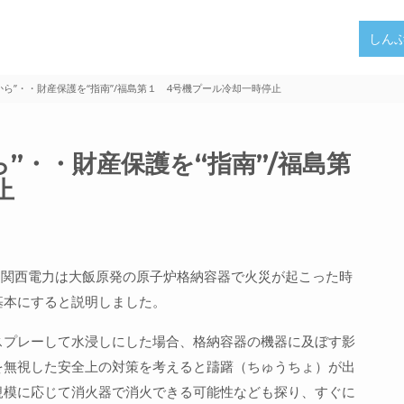
しん
ら”・・財産保護を“指南”/福島第１ 4号機プール冷却一時停止
”・・財産保護を“指南”/福島第
止
、関西電力は大飯原発の原子炉格納容器で火災が起こった時
基本にすると説明しました。
スプレーして水浸しにした場合、格納容器の機器に及ぼす影
を無視した安全上の対策を考えると躊躇（ちゅうちょ）が出
規模に応じて消火器で消火できる可能性なども探り、すぐに