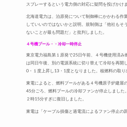
スプレーするという電力側の対応に疑問を投げかけ
北海道電力は、泊原発について制御棒にかかわる作
していいのではないかと説明。規制側は「他社もそ
ないことが最も問題だ」と批判しました。
４号機プール・・冷却一時停止
東京電力福島第１原発で25日午前、４号機使用済み
は同日午後、別の電源系統に切り替えて冷却を再開
0・１度上昇し13・1度となりました。核燃料の取
東電によると、燃料プールがある４号機原子炉建屋
45分ごろ、燃料プールの冷却ファンが停止しました
２時15分すぎに復旧しました。
東電は「ケーブル損傷と過電流によるファン停止の