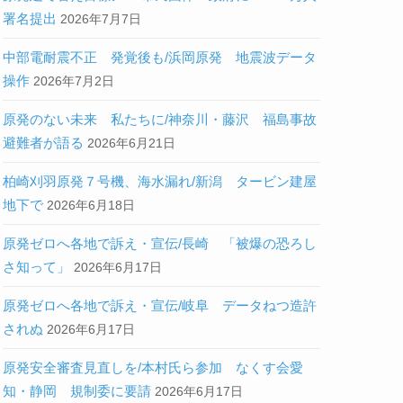
署名提出
2026年7月7日
中部電耐震不正 発覚後も/浜岡原発 地震波データ
操作
2026年7月2日
原発のない未来 私たちに/神奈川・藤沢 福島事故
避難者が語る
2026年6月21日
柏崎刈羽原発７号機、海水漏れ/新潟 タービン建屋
地下で
2026年6月18日
原発ゼロへ各地で訴え・宣伝/長崎 「被爆の恐ろし
さ知って」
2026年6月17日
原発ゼロへ各地で訴え・宣伝/岐阜 データねつ造許
されぬ
2026年6月17日
原発安全審査見直しを/本村氏ら参加 なくす会愛
知・静岡 規制委に要請
2026年6月17日