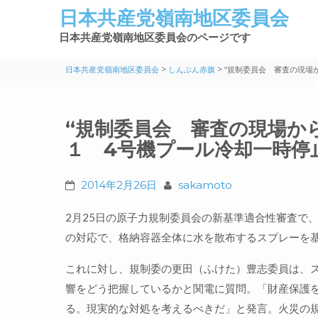
日本共産党嶺南地区委員会
日本共産党嶺南地区委員会のページです
>
>
日本共産党嶺南地区委員会
しんぶん赤旗
“規制委員会 審査の現場か
“規制委員会 審査の現場から
１ 4号機プール冷却一時停
2014年2月26日
sakamoto
2月25日の原子力規制委員会の新基準適合性審査で
の対応で、格納容器全体に水を散布するスプレーを
これに対し、規制委の更田（ふけた）豊志委員は、
響をどう把握しているかと関電に質問。「財産保護
る。現実的な対処を考えるべきだ」と発言。火災の