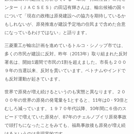
ンター（ＪＡＣＳＥＳ）の田辺有輝さんは、輸出候補の国々
について「現在の政権は原発建設への協力を期待しているか
もしれないが、原発推進が建設予定地の住民まで含めた合意
になっているわけではない」と語ります。
三菱重工が輸出計画を進めているトルコ・シノップ市では、
多くの市民が建設に反対。昨年（2013年）取り組まれた反対
署名は、開始1週間で市民の1割を超えました。市長も２００
９年の当選以来、反対を貫いています。ベトナムやインドで
も反対運動が起きています。
世界で原発が増え続けるというのも実態と異なります。２０
００年の世界の原発の発電量を1とすると、11年は0・93倍と
むしろ減っています。１９７０年代以降、10年間に６倍のス
ピードで増えていた原発が、87年のチェルノブイリ原発事故
で頭打ちになったことをみても、福島事故後も原発が増え続
けるというのは非現実的です。