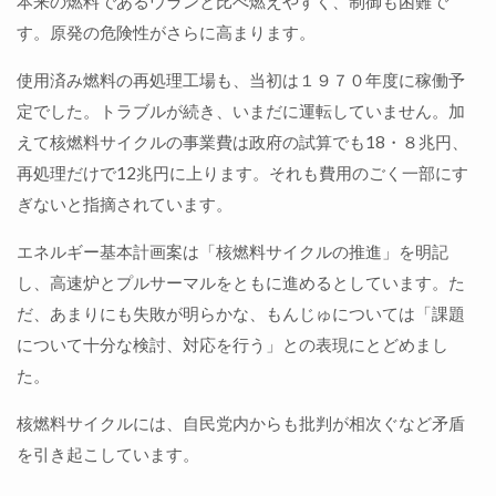
本来の燃料であるウランと比べ燃えやすく、制御も困難で
す。原発の危険性がさらに高まります。
使用済み燃料の再処理工場も、当初は１９７０年度に稼働予
定でした。トラブルが続き、いまだに運転していません。加
えて核燃料サイクルの事業費は政府の試算でも18・８兆円、
再処理だけで12兆円に上ります。それも費用のごく一部にす
ぎないと指摘されています。
エネルギー基本計画案は「核燃料サイクルの推進」を明記
し、高速炉とプルサーマルをともに進めるとしています。た
だ、あまりにも失敗が明らかな、もんじゅについては「課題
について十分な検討、対応を行う」との表現にとどめまし
た。
核燃料サイクルには、自民党内からも批判が相次ぐなど矛盾
を引き起こしています。