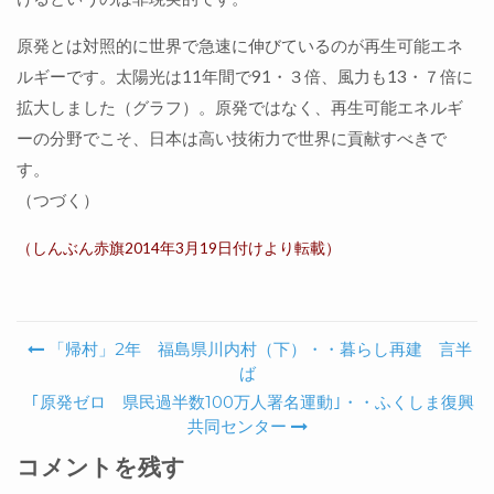
原発とは対照的に世界で急速に伸びているのが再生可能エネ
ルギーです。太陽光は11年間で91・３倍、風力も13・７倍に
拡大しました（グラフ）。原発ではなく、再生可能エネルギ
ーの分野でこそ、日本は高い技術力で世界に貢献すべきで
す。
（つづく）
（しんぶん赤旗2014年3月19日付けより転載）
「帰村」2年 福島県川内村（下）・・暮らし再建 言半
Post navigation
ば
｢原発ゼロ 県民過半数100万人署名運動｣・・ふくしま復興
共同センター
コメントを残す