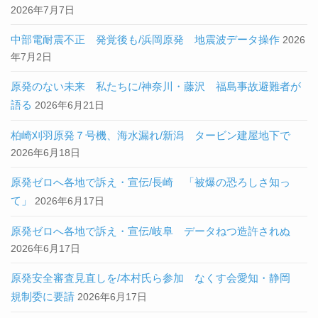
2026年7月7日
中部電耐震不正 発覚後も/浜岡原発 地震波データ操作
2026
年7月2日
原発のない未来 私たちに/神奈川・藤沢 福島事故避難者が
語る
2026年6月21日
柏崎刈羽原発７号機、海水漏れ/新潟 タービン建屋地下で
2026年6月18日
原発ゼロへ各地で訴え・宣伝/長崎 「被爆の恐ろしさ知っ
て」
2026年6月17日
原発ゼロへ各地で訴え・宣伝/岐阜 データねつ造許されぬ
2026年6月17日
原発安全審査見直しを/本村氏ら参加 なくす会愛知・静岡
規制委に要請
2026年6月17日