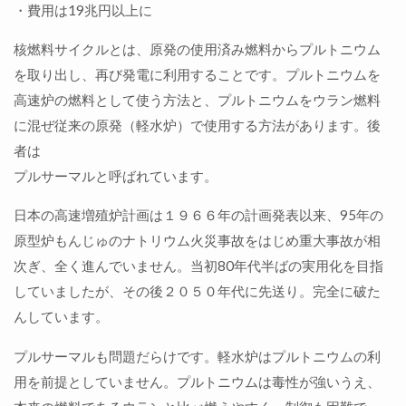
・費用は19兆円以上に
核燃料サイクルとは、原発の使用済み燃料からプルトニウム
を取り出し、再び発電に利用することです。プルトニウムを
高速炉の燃料として使う方法と、プルトニウムをウラン燃料
に混ぜ従来の原発（軽水炉）で使用する方法があります。後
者は
プルサーマルと呼ばれています。
日本の高速増殖炉計画は１９６６年の計画発表以来、95年の
原型炉もんじゅのナトリウム火災事故をはじめ重大事故が相
次ぎ、全く進んでいません。当初80年代半ばの実用化を目指
していましたが、その後２０５０年代に先送り。完全に破た
んしています。
プルサーマルも問題だらけです。軽水炉はプルトニウムの利
用を前提としていません。プルトニウムは毒性が強いうえ、