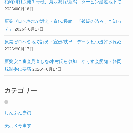
柏崎刈羽原発７号機、海水漏れ/新潟 タービン建屋地下で
2026年6月18日
原発ゼロへ各地で訴え・宣伝/長崎 「被爆の恐ろしさ知っ
て」
2026年6月17日
原発ゼロへ各地で訴え・宣伝/岐阜 データねつ造許されぬ
2026年6月17日
原発安全審査見直しを/本村氏ら参加 なくす会愛知・静岡
規制委に要請
2026年6月17日
カテゴリー
しんぶん赤旗
美浜３号事故