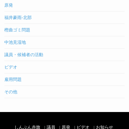
原発
福井豪雨-北部
樫曲ゴミ問題
中池見湿地
議員・候補者の活動
ビデオ
雇用問題
その他
しんぶん赤旗
議員
原発
ビデオ
お知らせ