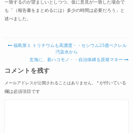
一致するのが望ましいとしつつ、仮に意見が一致した場合で
も「（報告書をまとめるには）多少の時間は必要だろう」と
述べました。
福島第１ トリチウムも高濃度・・セシウム23億ベクレル
Post navigation
汚染水から
玄海に、新ハコモノ・・自治体縛る原発マネー
コメントを残す
が付いている
メールアドレスが公開されることはありません。
*
欄は必須項目です