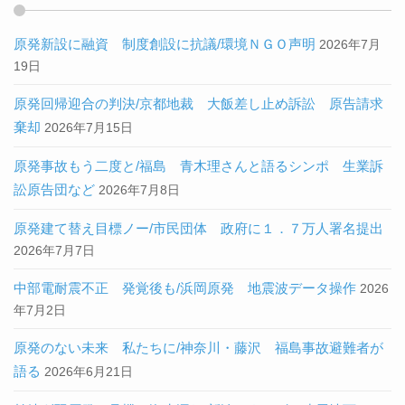
原発新設に融資 制度創設に抗議/環境ＮＧＯ声明
2026年7月
19日
原発回帰迎合の判決/京都地裁 大飯差し止め訴訟 原告請求
棄却
2026年7月15日
原発事故もう二度と/福島 青木理さんと語るシンポ 生業訴
訟原告団など
2026年7月8日
原発建て替え目標ノー/市民団体 政府に１．７万人署名提出
2026年7月7日
中部電耐震不正 発覚後も/浜岡原発 地震波データ操作
2026
年7月2日
原発のない未来 私たちに/神奈川・藤沢 福島事故避難者が
語る
2026年6月21日