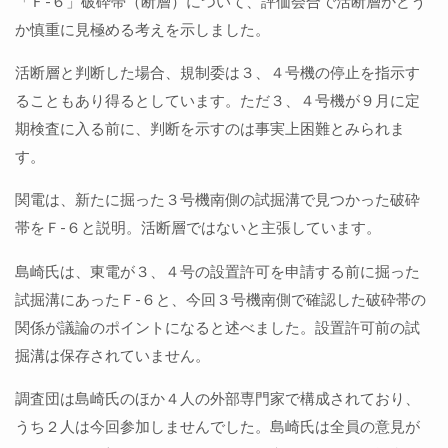
「Ｆ-６」破砕帯（断層）について、評価会合で活断層かどう
か慎重に見極める考えを示しました。
活断層と判断した場合、規制委は３、４号機の停止を指示す
ることもあり得るとしています。ただ３、４号機が９月に定
期検査に入る前に、判断を示すのは事実上困難とみられま
す。
関電は、新たに掘った３号機南側の試掘溝で見つかった破砕
帯をＦ-６と説明。活断層ではないと主張しています。
島崎氏は、東電が３、４号の設置許可を申請する前に掘った
試掘溝にあったＦ-６と、今回３号機南側で確認した破砕帯の
関係が議論のポイントになると述べました。設置許可前の試
掘溝は保存されていません。
調査団は島崎氏のほか４人の外部専門家で構成されており、
うち２人は今回参加しませんでした。島崎氏は全員の意見が