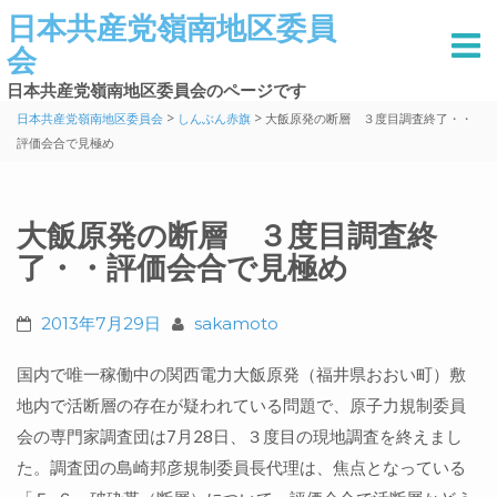
日本共産党嶺南地区委員
会
日本共産党嶺南地区委員会のページです
>
>
日本共産党嶺南地区委員会
しんぶん赤旗
大飯原発の断層 ３度目調査終了・・
評価会合で見極め
大飯原発の断層 ３度目調査終
了・・評価会合で見極め
2013年7月29日
sakamoto
国内で唯一稼働中の関西電力大飯原発（福井県おおい町）敷
地内で活断層の存在が疑われている問題で、原子力規制委員
会の専門家調査団は7月28日、３度目の現地調査を終えまし
た。調査団の島崎邦彦規制委員長代理は、焦点となっている