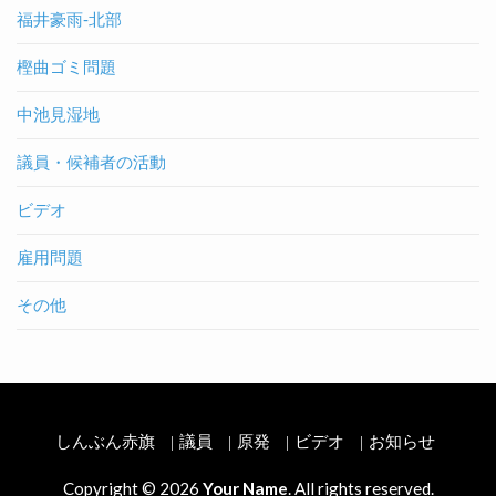
福井豪雨-北部
樫曲ゴミ問題
中池見湿地
議員・候補者の活動
ビデオ
雇用問題
その他
しんぶん赤旗
議員
原発
ビデオ
お知らせ
Copyright © 2026
Your Name
. All rights reserved.