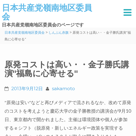
日本共産党嶺南地区委員
会
日本共産党嶺南地区委員会のページです
>
>
日本共産党嶺南地区委員会
しんぶん赤旗
原発コストは高い・・金子勝氏講演″福
島に心寄せる″
原発コストは高い・・金子勝氏講
演″福島に心寄せる″
2013年9月12日
sakamoto
″原発は安い″などと再びメディアで流されるなか、改めて原発
のコストを考えようと慶応大学の金子勝教授の講演会が9月10
日、東京都内で開かれました。主催は環境団体や個人が参加
するｅシフト（脱原発・新しいエネルギー政策を実現する