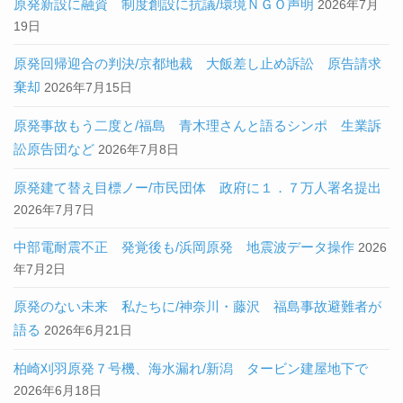
原発新設に融資 制度創設に抗議/環境ＮＧＯ声明
2026年7月
19日
原発回帰迎合の判決/京都地裁 大飯差し止め訴訟 原告請求
棄却
2026年7月15日
原発事故もう二度と/福島 青木理さんと語るシンポ 生業訴
訟原告団など
2026年7月8日
原発建て替え目標ノー/市民団体 政府に１．７万人署名提出
2026年7月7日
中部電耐震不正 発覚後も/浜岡原発 地震波データ操作
2026
年7月2日
原発のない未来 私たちに/神奈川・藤沢 福島事故避難者が
語る
2026年6月21日
柏崎刈羽原発７号機、海水漏れ/新潟 タービン建屋地下で
2026年6月18日