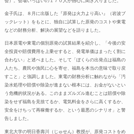
会）。会場いっぱいの１７０人が熱心に聞き入りました。
金子氏は、８月に出版した『原発は火力より高い』（岩波ブ
ックレット）をもとに、独自に試算した原発のコストや東電
などの財務分析、解決の展望などを語りました。
日本原電や東電の個別原発の試算結果を紹介し、「今後の安
全投資や賠償費用を上乗せすると、発電単価はまったく割に
合わない」と述べました。そして「ぼくらの出発点は福島の
人たち、農民や漁民に心を寄せ、福島を本当の意味で取り戻
すこと」と強調しました。東電の財務分析に触れながら「汚
染水処理や賠償や除染が進まない根本には、お金がないとい
う危機的状況がある。このままズルズル進むことは賠償や除
染をせず福島を見捨てるか、電気料金をさらに高くするか、
安全をけちって再稼働するか、という最悪のシナリオ」と警
告しました。
東北大学の明日香壽川（じゅせん）教授が、原発コストをめ