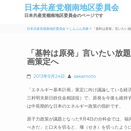
日本共産党嶺南地区委員会
日本共産党嶺南地区委員会のページです
>
>
日本共産党嶺南地区委員会
しんぶん赤旗
「基幹は原発」言いたい放
「基幹は原発」言いたい放題
画策定へ
2013年9月24日
sakamoto
「エネルギー基本計画」策定に向け議論している経
三村明夫新日鉄住金相談役）で、原発を今後も維持
は中長期的な日本のエネルギー政策の指針です。
原子力政策が議題となった9月4日の分科会では、福
べきだ」と口火を切ると、堰（せき）を切ったよう