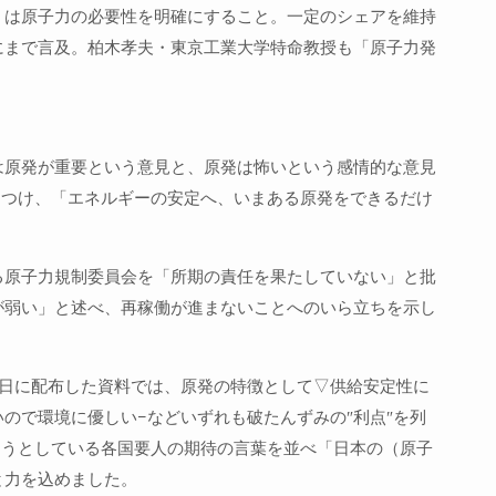
）は原子力の必要性を明確にすること。一定のシェアを維持
にまで言及。柏木孝夫・東京工業大学特命教授も「原子力発
。
は原発が重要という意見と、原発は怖いという感情的な意見
めつけ、「エネルギーの安定へ、いまある原発をできるだけ
る原子力規制委員会を「所期の責任を果たしていない」と批
が弱い」と述べ、再稼働が進まないことへのいら立ちを示し
4日に配布した資料では、原発の特徴として▽供給安定性に
ので環境に優しい−などいずれも破たんずみの″利点″を列
ようとしている各国要人の期待の言葉を並べ「日本の（原子
と力を込めました。