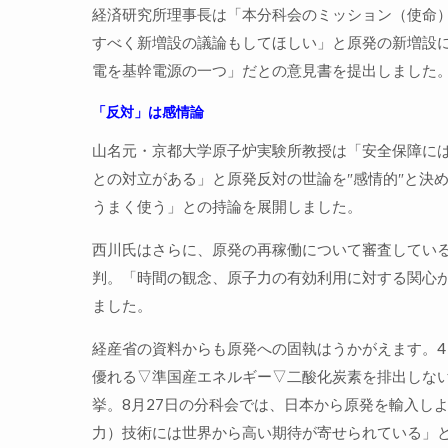
経済研究所理事長は「本分科会のミッション（使命
すべく新増設の議論もしてほしい」と原発の新増設
電を基幹電源の一つ」だとの意見書を提出しました
「反対」は感情論
山名元・京都大学原子炉実験所教授は「安全保障に
との対立がある」と原発反対の世論を″感情的″と決
うまく使う」との持論を展開しました。
西川氏はさらに、原発の再稼働について審査してい
判。「時間の観念、原子力の有効利用に対する関心
ました。
経産省の資料からも原発への固執はうかがえます。
優れる▽準国産エネルギー▽二酸化炭素を排出しない
挙。8月27日の分科会では、日本から原発を輸入し
力）技術には世界から高い期待が寄せられている」