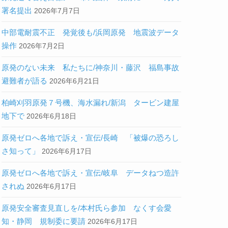
署名提出
2026年7月7日
中部電耐震不正 発覚後も/浜岡原発 地震波データ
操作
2026年7月2日
原発のない未来 私たちに/神奈川・藤沢 福島事故
避難者が語る
2026年6月21日
柏崎刈羽原発７号機、海水漏れ/新潟 タービン建屋
地下で
2026年6月18日
原発ゼロへ各地で訴え・宣伝/長崎 「被爆の恐ろし
さ知って」
2026年6月17日
原発ゼロへ各地で訴え・宣伝/岐阜 データねつ造許
されぬ
2026年6月17日
原発安全審査見直しを/本村氏ら参加 なくす会愛
知・静岡 規制委に要請
2026年6月17日