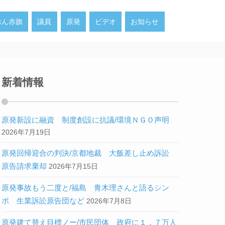
ぶん赤旗
議員
原発
ビデオ
お知らせ
新着情報
原発新設に融資 制度創設に抗議/環境ＮＧＯ声明
2026年7月19日
原発回帰迎合の判決/京都地裁 大飯差し止め訴訟
原告請求棄却
2026年7月15日
原発事故もう二度と/福島 青木理さんと語るシン
ポ 生業訴訟原告団など
2026年7月8日
原発建て替え目標ノー/市民団体 政府に１．７万人