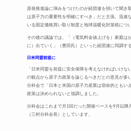
原発推進論に弾みをつけたのが経団連を招いて聞き取
は原子力の重要性を明確にすべき」だと主張。迅速
いる固定価格買い取り制度と地球温暖化対策税につ
その後の議論では、「（電気料金値上げを）家庭は
に）出ていく」（豊田氏）といった経団連に同調す
日米同盟前提に
「日米同盟を前提に安全保障を考えなければいけな
の観点から原子力政策を論じるべきだとの意見が多
分科会で「日本と米国の原子力産業は宿命的ともい
政策は決められないと強調しました。
分科会はこれまで月1回だった開催ペースを9月以降
（三村分科会長）としています。