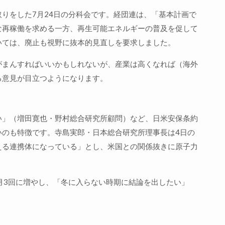
りをした7月24日の分科会です。経団連は、「基本計画で
な再稼働を求める一方、再生可能エネルギーの普及を促して
いては、廃止も視野に抜本的見直しを要求しました。
がまんすればいいかもしれないが、産業は高くなれば（海外
る意見が目立つようになります。
い」（増田寛也・野村総合研究所顧問）など、日米安保条約
いのも特徴です。寺島実郎・日本総合研究所理事長は4日の
える連携体になっている」とし、米国との関係抜きに原子力
月3回に増やし、「冬に入らない時期に結論を出したい」