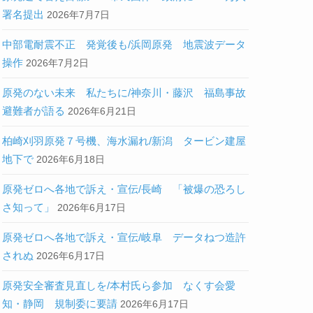
署名提出
2026年7月7日
中部電耐震不正 発覚後も/浜岡原発 地震波データ
操作
2026年7月2日
原発のない未来 私たちに/神奈川・藤沢 福島事故
避難者が語る
2026年6月21日
柏崎刈羽原発７号機、海水漏れ/新潟 タービン建屋
地下で
2026年6月18日
原発ゼロへ各地で訴え・宣伝/長崎 「被爆の恐ろし
さ知って」
2026年6月17日
原発ゼロへ各地で訴え・宣伝/岐阜 データねつ造許
されぬ
2026年6月17日
原発安全審査見直しを/本村氏ら参加 なくす会愛
知・静岡 規制委に要請
2026年6月17日