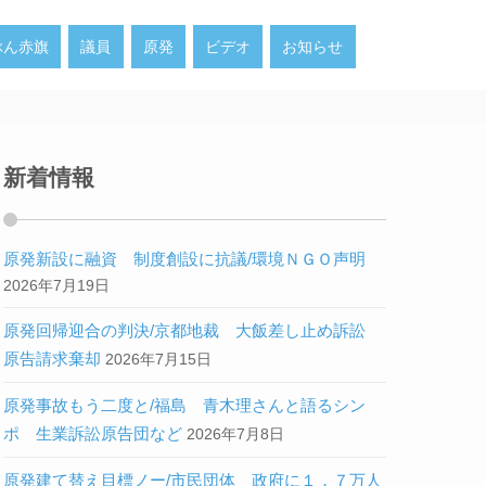
ぶん赤旗
議員
原発
ビデオ
お知らせ
新着情報
原発新設に融資 制度創設に抗議/環境ＮＧＯ声明
2026年7月19日
原発回帰迎合の判決/京都地裁 大飯差し止め訴訟
原告請求棄却
2026年7月15日
原発事故もう二度と/福島 青木理さんと語るシン
ポ 生業訴訟原告団など
2026年7月8日
原発建て替え目標ノー/市民団体 政府に１．７万人