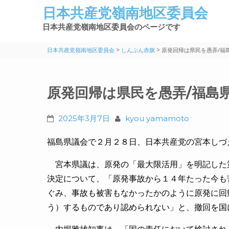
日本共産党嶺南地区委員会
日本共産党嶺南地区委員会のページです
>
>
日本共産党嶺南地区委員会
しんぶん赤旗
原発回帰は県民を愚弄/福
原発回帰は県民を愚弄/福島
2025年3月7日
kyou yamamoto
福島県議会で２月２８日、日本共産党の宮本しづ
宮本県議は、原発の「最大限活用」を明記した
決定について、「原発事故から１４年たった今も
ぐみ、事故も被害もなかったかのように原発に回
う）するものであり認められない」と、撤回を国
内堀雅雄知事は、「国の責任において検討され