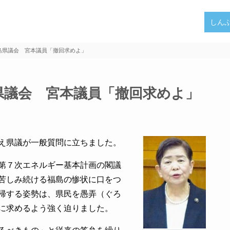
しん
島県議会 宮本議員「撤回求めよ」
県議会 宮本議員「撤回求めよ」
え県議が一般質問に立ちました。
第７次エネルギー基本計画の閣議
苦しみ続ける福島の惨状に口をつ
帰する姿勢は、県民を愚弄（ぐろ
に求めるよう強く迫りました。
るべきもの」と従来の答弁を繰り