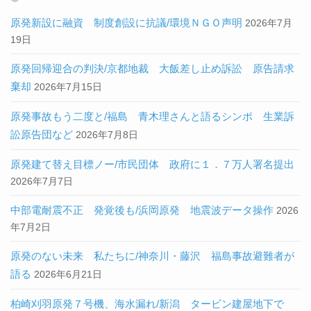
原発新設に融資 制度創設に抗議/環境ＮＧＯ声明
2026年7月
19日
原発回帰迎合の判決/京都地裁 大飯差し止め訴訟 原告請求
棄却
2026年7月15日
原発事故もう二度と/福島 青木理さんと語るシンポ 生業訴
訟原告団など
2026年7月8日
原発建て替え目標ノー/市民団体 政府に１．７万人署名提出
2026年7月7日
中部電耐震不正 発覚後も/浜岡原発 地震波データ操作
2026
年7月2日
原発のない未来 私たちに/神奈川・藤沢 福島事故避難者が
語る
2026年6月21日
柏崎刈羽原発７号機、海水漏れ/新潟 タービン建屋地下で