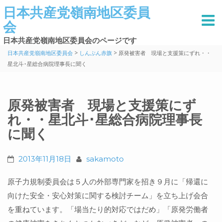
日本共産党嶺南地区委員
会
日本共産党嶺南地区委員会のページです
>
>
日本共産党嶺南地区委員会
しんぶん赤旗
原発被害者 現場と支援策にずれ・・
星北斗･星総合病院理事長に聞く
原発被害者 現場と支援策にず
れ・・星北斗･星総合病院理事長
に聞く
2013年11月18日
sakamoto
原子力規制委員会は５人の外部専門家を招き９月に「帰還に
向けた安全・安心対策に関する検討チーム」を立ち上げ会合
を重ねています。「場当たり的対応ではだめ」「原発労働者