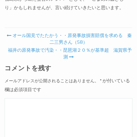
り」かもしれませんが、言い続けていきたいと思います。
オール国見でたたかう・・原発事故損害賠償を求める 秦
Post navigation
二三男さん（58）
福井の原発事故で汚染・・琵琶湖２０％が基準超 滋賀県予
測
コメントを残す
が付いている
メールアドレスが公開されることはありません。
*
欄は必須項目です