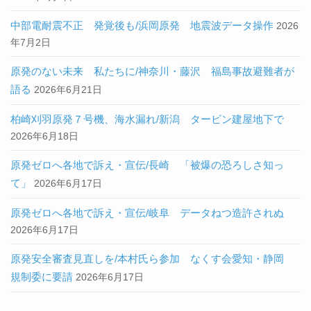
中部電耐震不正 発覚後も/浜岡原発 地震波データ操作
2026
年7月2日
原発のない未来 私たちに/神奈川・藤沢 福島事故避難者が
語る
2026年6月21日
柏崎刈羽原発７号機、海水漏れ/新潟 タービン建屋地下で
2026年6月18日
原発ゼロへ各地で訴え・宣伝/長崎 「被爆の恐ろしさ知っ
て」
2026年6月17日
原発ゼロへ各地で訴え・宣伝/岐阜 データねつ造許されぬ
2026年6月17日
原発安全審査見直しを/本村氏ら参加 なくす会愛知・静岡
規制委に要請
2026年6月17日