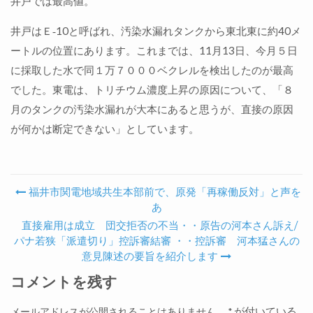
井戸では最高値。
井戸はＥ‐10と呼ばれ、汚染水漏れタンクから東北東に約40メ
ートルの位置にあります。これまでは、11月13日、今月５日
に採取した水で同１万７０００ベクレルを検出したのが最高
でした。東電は、トリチウム濃度上昇の原因について、「８
月のタンクの汚染水漏れが大本にあると思うが、直接の原因
が何かは断定できない」としています。
福井市関電地域共生本部前で、原発「再稼働反対」と声を
Post navigation
あ
直接雇用は成立 団交拒否の不当・・原告の河本さん訴え/
パナ若狭「派遣切り」控訴審結審 ・・控訴審 河本猛さんの
意見陳述の要旨を紹介します
コメントを残す
が付いている
メールアドレスが公開されることはありません。
*