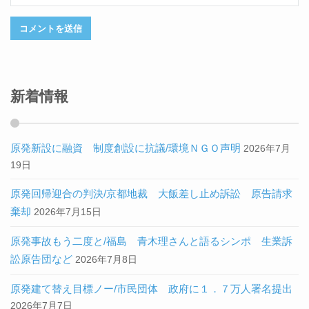
新着情報
原発新設に融資 制度創設に抗議/環境ＮＧＯ声明
2026年7月
19日
原発回帰迎合の判決/京都地裁 大飯差し止め訴訟 原告請求
棄却
2026年7月15日
原発事故もう二度と/福島 青木理さんと語るシンポ 生業訴
訟原告団など
2026年7月8日
原発建て替え目標ノー/市民団体 政府に１．７万人署名提出
2026年7月7日