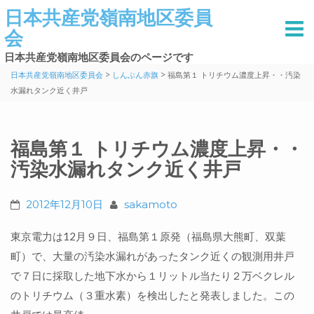
日本共産党嶺南地区委員
会
日本共産党嶺南地区委員会のページです
>
>
日本共産党嶺南地区委員会
しんぶん赤旗
福島第１ トリチウム濃度上昇・・汚染
水漏れタンク近く井戸
福島第１ トリチウム濃度上昇・・
汚染水漏れタンク近く井戸
2012年12月10日
sakamoto
東京電力は12月９日、福島第１原発（福島県大熊町、双葉
町）で、大量の汚染水漏れがあったタンク近くの観測用井戸
で７日に採取した地下水から１リットル当たり２万ベクレル
のトリチウム（３重水素）を検出したと発表しました。この