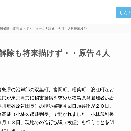
しん
難解除も将来描けず・・原告４人訴え ６月１３日現地検証
解除も将来描けず・・原告４人
島県の沿岸部の双葉町、富岡町、楢葉町、浪江町など
住民が東京電力に損害賠償を求めた福島原発避難者訴訟
早川篤雄原告団長）の控訴審第４回口頭弁論が２０日、
台高裁（小林久起裁判長）で開かれました。小林裁判長
６月１３日、現地での進行協議（検証）を行うことを明
かにしました。