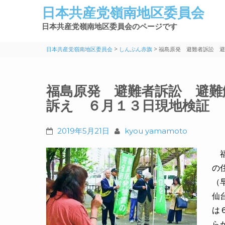
日本共産党嶺南地区委員会
日本共産党嶺南地区委員会のページです
>
>
日本共産党嶺南地区委員会
しんぶん赤旗
福島原発 避難者訴訟 避
福島原発 避難者訴訟 避難
訴え ６月１３日現地検証
2019年5月21日
kyou yamamoto
福
の
（
仙
は
ら