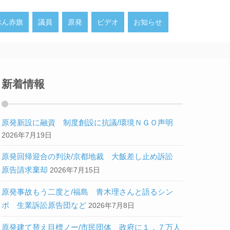
ぶん赤旗
議員
原発
ビデオ
お知らせ
新着情報
原発新設に融資 制度創設に抗議/環境ＮＧＯ声明
2026年7月19日
原発回帰迎合の判決/京都地裁 大飯差し止め訴訟
原告請求棄却
2026年7月15日
原発事故もう二度と/福島 青木理さんと語るシン
ポ 生業訴訟原告団など
2026年7月8日
原発建て替え目標ノー/市民団体 政府に１．７万人