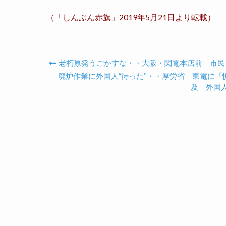
（「しんぶん赤旗」2019年5月21日より転載）
老朽原発うごかすな・・大阪・関電本店前 市民
Post navigation
廃炉作業に外国人“待った”・・厚労省 東電に「
及 外国