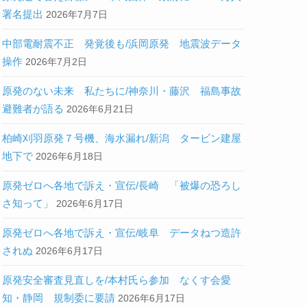
署名提出
2026年7月7日
中部電耐震不正 発覚後も/浜岡原発 地震波データ
操作
2026年7月2日
原発のない未来 私たちに/神奈川・藤沢 福島事故
避難者が語る
2026年6月21日
柏崎刈羽原発７号機、海水漏れ/新潟 タービン建屋
地下で
2026年6月18日
原発ゼロへ各地で訴え・宣伝/長崎 「被爆の恐ろし
さ知って」
2026年6月17日
原発ゼロへ各地で訴え・宣伝/岐阜 データねつ造許
されぬ
2026年6月17日
原発安全審査見直しを/本村氏ら参加 なくす会愛
知・静岡 規制委に要請
2026年6月17日