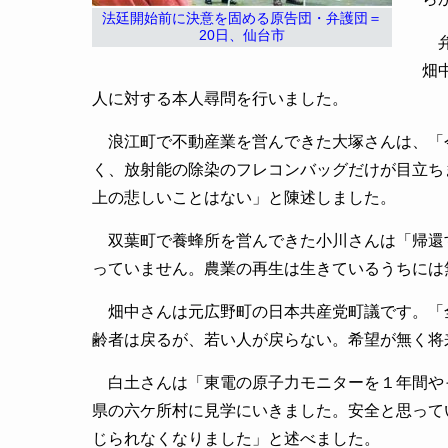
法廷開始前に決意を固める原告団・弁護団＝
20日、仙台市
弁
畑
人に対する本人尋問を行いました。
浪江町で不動産業を営んできた大塚さんは、「
く、放射能の除染のフレコンバッグだけが目立ち
上の悲しいことはない」と陳述しました。
双葉町で養蜂所を営んできた小川さんは「帰還
っていません。農業の再生は生きているうちには
畑中さんは元広野町の日本共産党町議です。「
齢者は戻るが、若い人が戻らない。希望が無く将
白土さんは「東電の原子力モニターを１年間や
県の六ケ所村に見学にいきました。安全と思って
じられなくなりました」と述べました。