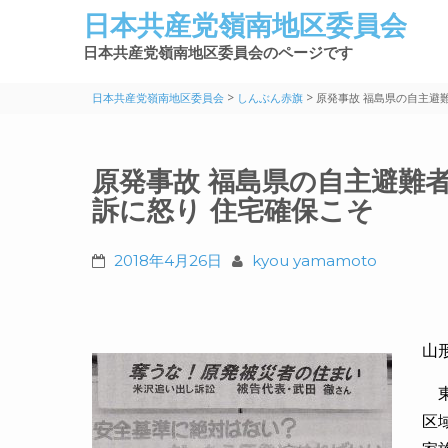
日本共産党嶺南地区委員会
日本共産党嶺南地区委員会のページです
>
>
日本共産党嶺南地区委員会
しんぶん赤旗
原発事故 福島県の自主避
原発事故 福島県の自主避難
訴に怒り 住宅確保こそ
2018年4月26日
kyou yamamoto
山
東
区