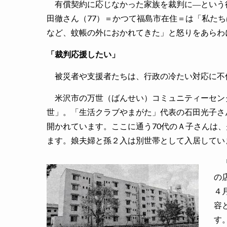
有償契約に応じなかった家族を裁判に―という
田徹さん（77）＝かつて福島市在住＝は「私た
など、蚊帳の外におかれてきた」と怒りをあらわ
「裁判応援したい」
被災者や支援者たちは、行政の冷たい対応に不
米沢市の万世（ばんせい）コミュニティーセン
世」。「生活クラブやまがた」代表の石田光子さ
開かれています。ここに通う70代のＡ子さんは、
ます。娘夫婦と孫２入は別世帯として入居してい
「
の
４
容
す