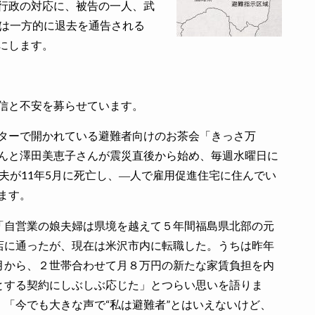
行政の対応に、被告の一人、武
ちは一方的に退去を通告される
にします。
信と不安を募らせています。
ターで開かれている避難者向けのお茶会「きっさ万
んと澤田美恵子さんが震災直後から始め、毎週水曜日に
夫が11年5月に死亡し、―人で雇用促進住宅に住んでい
ます。
自営業の娘夫婦は県境を越えて５年間福島県北部の元
店に通ったが、現在は米沢市内に転職した。うちは昨年
月から、２世帯合わせて月８万円の新たな家賃負担を内
とする契約にしぶしぶ応じた」とつらい思いを語りま
。「今でも大きな声で“私は避難者”とはいえないけど、