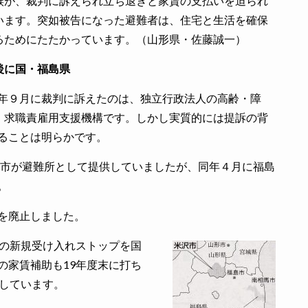
族が、裁判に訴えられ立ち退きと家賃の支払いを迫られ
います。突如被告になった避難者は、住宅と生活を確保
るためにたたかっています。（山形県・佐藤誠一）
後に国・福島県
年９月に裁判に訴えたのは、独立行政法人の高齢・障
・求職責雇用支援機構です。しかし実質的には提訴の背
ることは明らかです。
沢市が避難所として提供していましたが、同年４月に福島
。
を廃止しました。
の新規受け入れストップを国
の家賃補助も19年度末に打ち
としています。