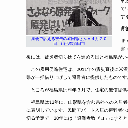
家
て
す
背
集会で訴える被告の武田徹さん＝４月２０
昨
日、山形県酒田市
害
後には、被災者切り捨てを進める国と福島県がい
この雇用促進住宅は、2011年の震災直後に米
県が一括借り上げして避難者に提供したものです
ところが福島県は昨年３月で、住宅の無償提供
福島県は12年に、山形県を含む県外への入居者
に表明しています。民間アパート入居の避難者へ
切る予定で、20年には「避難者数ゼロ」にする