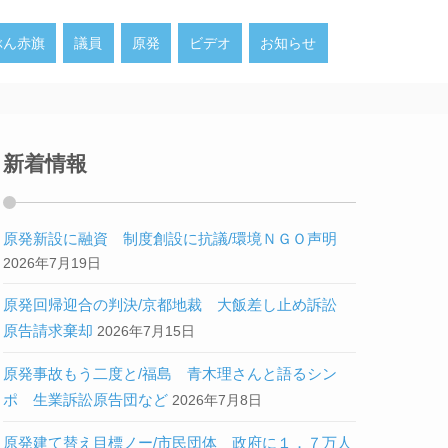
ぶん赤旗
議員
原発
ビデオ
お知らせ
新着情報
原発新設に融資 制度創設に抗議/環境ＮＧＯ声明
2026年7月19日
原発回帰迎合の判決/京都地裁 大飯差し止め訴訟
原告請求棄却
2026年7月15日
原発事故もう二度と/福島 青木理さんと語るシン
ポ 生業訴訟原告団など
2026年7月8日
原発建て替え目標ノー/市民団体 政府に１．７万人