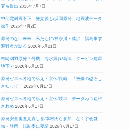
署名提出
2026年7月7日
中部電耐震不正 発覚後も/浜岡原発 地震波データ
操作
2026年7月2日
原発のない未来 私たちに/神奈川・藤沢 福島事故
避難者が語る
2026年6月21日
柏崎刈羽原発７号機、海水漏れ/新潟 タービン建屋
地下で
2026年6月18日
原発ゼロへ各地で訴え・宣伝/長崎 「被爆の恐ろし
さ知って」
2026年6月17日
原発ゼロへ各地で訴え・宣伝/岐阜 データねつ造許
されぬ
2026年6月17日
原発安全審査見直しを/本村氏ら参加 なくす会愛
知・静岡 規制委に要請
2026年6月17日