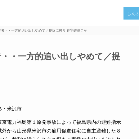
しん
難者・・一方的追い出しやめて／提訴に怒り 住宅確保こそ
者・・一方的追い出しやめて／提
形・米沢市
京電力福島第１原発事故によって福島県内の避難指示
域外から山形県米沢市の雇用促進住宅に自主避難した８