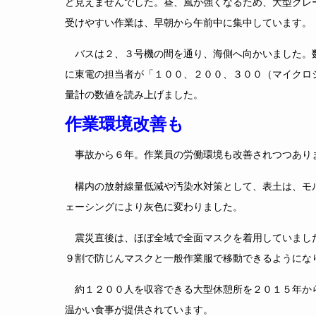
ど見えませんでした。昼、風が強くなるため、大型クレ
受けやすい作業は、早朝から午前中に集中しています。
バスは２、３号機の間を通り、海側へ向かいました。
に東電の担当者が「１００、２００、３００（マイクロ
量計の数値を読み上げました。
作業環境改善も
事故から６年。作業員の労働環境も改善されつつあり
構内の放射線量低減や汚染水対策として、表土は、モ
ェーシングにより灰色に変わりました。
震災直後は、ほぼ全域で全面マスクを着用していまし
９割で防じんマスクと一般作業服で移動できるようにな
約１２００人を収容できる大型休憩所を２０１５年か
温かい食事が提供されています。