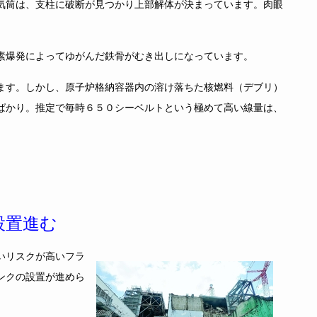
気筒は、支柱に破断が見つかり上部解体が決まっています。肉眼
素爆発によってゆがんだ鉄骨がむき出しになっています。
ます。しかし、原子炉格納容器内の溶け落ちた核燃料（デブリ）
ばかり。推定で毎時６５０シーベルトという極めて高い線量は、
設置進む
いリスクが高いフラ
ンクの設置が進めら