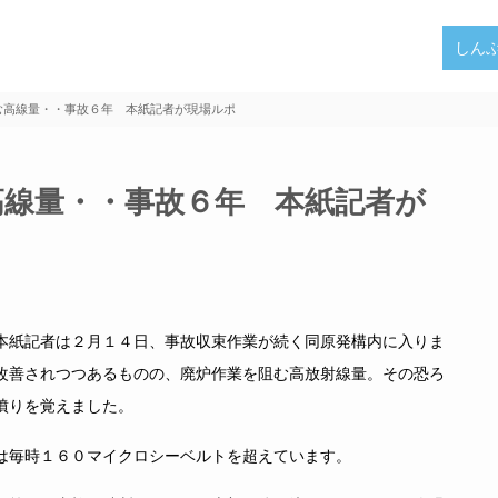
しん
む高線量・・事故６年 本紙記者が現場ルポ
高線量・・事故６年 本紙記者が
本紙記者は２月１４日、事故収束作業が続く同原発構内に入りま
改善されつつあるものの、廃炉作業を阻む高放射線量。その恐ろ
憤りを覚えました。
は毎時１６０マイクロシーベルトを超えています。