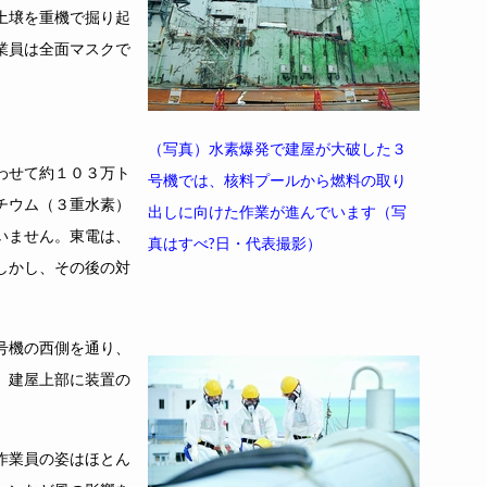
土壌を重機で掘り起
業員は全面マスクで
（写真）水素爆発で建屋が大破した３
わせて約１０３万ト
号機では、核料プールから燃料の取り
チウム（３重水素）
出しに向けた作業が進んでいます（写
いません。東電は、
真はすべ?日・代表撮影）
しかし、その後の対
号機の西側を通り、
、建屋上部に装置の
作業員の姿はほとん