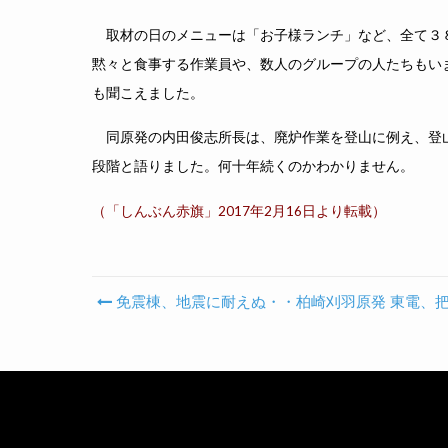
取材の日のメニューは「お子様ランチ」など、全て３
黙々と食事する作業員や、数人のグループの人たちもい
も聞こえました。
同原発の内田俊志所長は、廃炉作業を登山に例え、登
段階と語りました。何十年続くのかわかりません。
（「しんぶん赤旗」2017年2月16日より転載）
免震棟、地震に耐えぬ・・柏崎刈羽原発 東電、
Post navigation