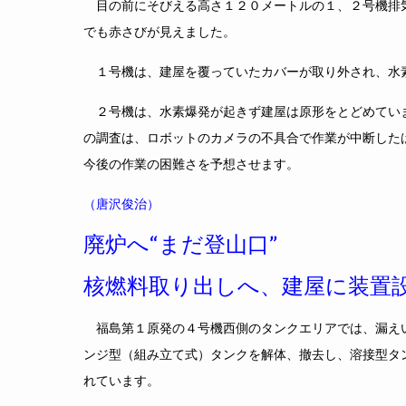
目の前にそびえる高さ１２０メートルの１、２号機排
でも赤さびが見えました。
１号機は、建屋を覆っていたカバーが取り外され、水
２号機は、水素爆発が起きず建屋は原形をとどめてい
の調査は、ロボットのカメラの不具合で作業が中断した
今後の作業の困難さを予想させます。
（唐沢俊治）
廃炉へ“まだ登山口”
核燃料取り出しへ、建屋に装置
福島第１原発の４号機西側のタンクエリアでは、漏え
ンジ型（組み立て式）タンクを解体、撤去し、溶接型タ
れています。