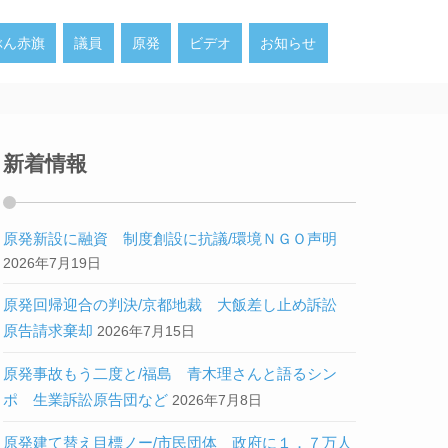
ぶん赤旗
議員
原発
ビデオ
お知らせ
新着情報
原発新設に融資 制度創設に抗議/環境ＮＧＯ声明
2026年7月19日
原発回帰迎合の判決/京都地裁 大飯差し止め訴訟
原告請求棄却
2026年7月15日
原発事故もう二度と/福島 青木理さんと語るシン
ポ 生業訴訟原告団など
2026年7月8日
原発建て替え目標ノー/市民団体 政府に１．７万人