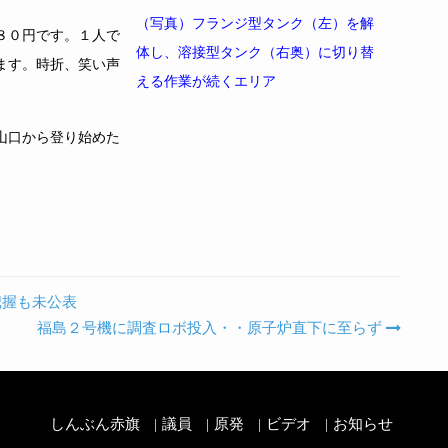
（写真）フランジ型タンク（左）を解
８０円です。１人で
体し、溶接型タンク（右奥）に切り替
ます。時折、笑い声
える作業が続くエリア
山口から登り始めた
把握も未公表
福島２号機に調査ロボ投入・・原子炉直下に至らず
しんぶん赤旗
議員
原発
ビデオ
お知らせ