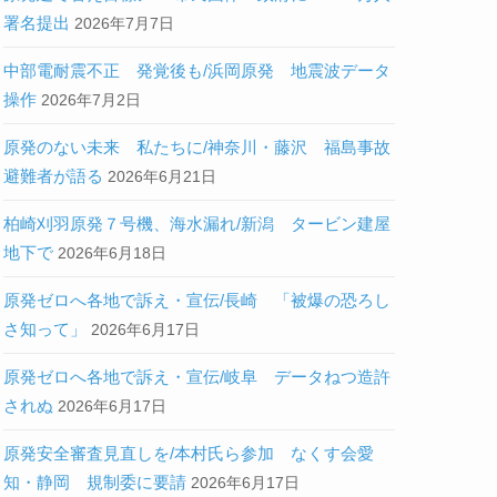
署名提出
2026年7月7日
中部電耐震不正 発覚後も/浜岡原発 地震波データ
操作
2026年7月2日
原発のない未来 私たちに/神奈川・藤沢 福島事故
避難者が語る
2026年6月21日
柏崎刈羽原発７号機、海水漏れ/新潟 タービン建屋
地下で
2026年6月18日
原発ゼロへ各地で訴え・宣伝/長崎 「被爆の恐ろし
さ知って」
2026年6月17日
原発ゼロへ各地で訴え・宣伝/岐阜 データねつ造許
されぬ
2026年6月17日
原発安全審査見直しを/本村氏ら参加 なくす会愛
知・静岡 規制委に要請
2026年6月17日