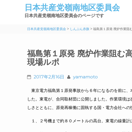
日本共産党嶺南地区委員会
日本共産党嶺南地区委員会のページです
>
>
日本共産党嶺南地区委員会
しんぶん赤旗
福島第１原発 廃炉作業阻
福島第１原発 廃炉作業阻む
現場ルポ
2017年2月16日
yamamoto
東京電力福島第１原発事故から６年になるのを前に、
した。東電が、合同取材団に公開しました。作業環境は
しさとともに、原発再稼働に固執する国・電力会社への
１、２号機まで約８０メートルの高台。東電の線量計