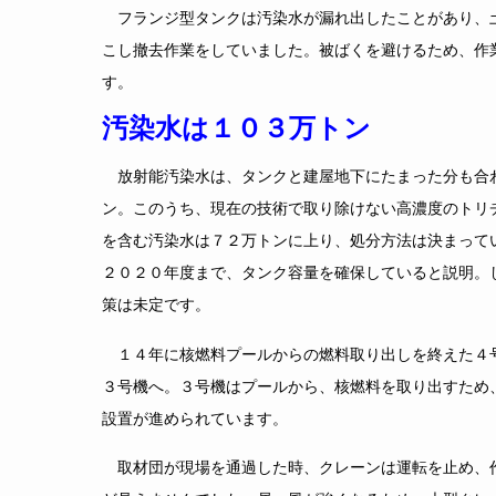
フランジ型タンクは汚染水が漏れ出したことがあり、
こし撤去作業をしていました。被ばくを避けるため、作
す。
汚染水は１０３万トン
放射能汚染水は、タンクと建屋地下にたまった分も合
ン。このうち、現在の技術で取り除けない高濃度のトリ
を含む汚染水は７２万トンに上り、処分方法は決まって
２０２０年度まで、タンク容量を確保していると説明。
策は未定です。
１４年に核燃料プールからの燃料取り出しを終えた４
３号機へ。３号機はプールから、核燃料を取り出すため
設置が進められています。
取材団が現場を通過した時、クレーンは運転を止め、