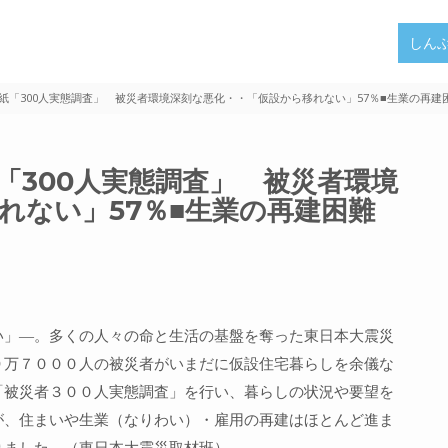
しん
本紙「300人実態調査」 被災者環境深刻な悪化・・「仮設から移れない」57％■生業の再建困
「300人実態調査」 被災者環境
れない」57％■生業の再建困難
い」―。多くの人々の命と生活の基盤を奪った東日本大震災
９万７０００人の被災者がいまだに仮設住宅暮らしを余儀な
「被災者３００人実態調査」を行い、暮らしの状況や要望を
が、住まいや生業（なりわい）・雇用の再建はほとんど進ま
りました。（東日本大震災取材班）