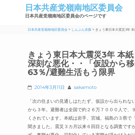
日本共産党嶺南地区委員会
日本共産党嶺南地区委員会のページです
>
>
日本共産党嶺南地区委員会
しんぶん赤旗
きょう東日本大震災3年 
きょう東日本大震災3年 本紙
深刻な悪化・・「仮設から移
63％/避難生活もう限界
2014年3月11日
sakamoto
「次の住まいの見通しはたたず、仮設から出られな
から３年。避難者は全国で約２６万７０００人で、
くされています。本紙は岩手、宮城、福島の３県で
聞きました。震災３カ月以来６回目となる調査です
ず、事態が悪化、深刻化している実態が浮かび上が