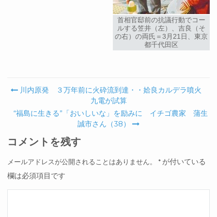
首相官邸前の抗議行動でコー
ルする笠井（左）、吉良（そ
の右）の両氏＝3月21日、東京
都千代田区
川内原発 ３万年前に火砕流到達・・姶良カルデラ噴火
Post navigation
九電が試算
“福島に生きる”「おいしいな」を励みに イチゴ農家 蒲生
誠市さん（38）
コメントを残す
が付いている
メールアドレスが公開されることはありません。
*
欄は必須項目です