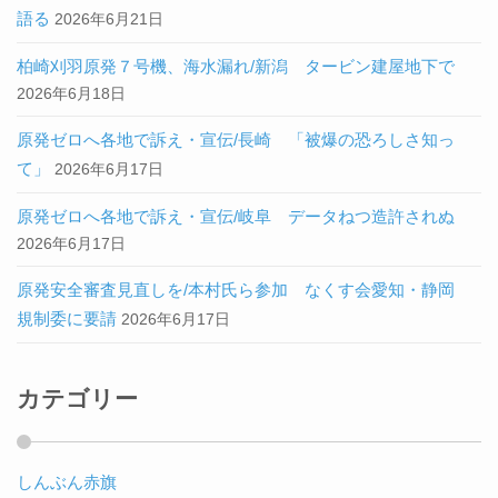
語る
2026年6月21日
柏崎刈羽原発７号機、海水漏れ/新潟 タービン建屋地下で
2026年6月18日
原発ゼロへ各地で訴え・宣伝/長崎 「被爆の恐ろしさ知っ
て」
2026年6月17日
原発ゼロへ各地で訴え・宣伝/岐阜 データねつ造許されぬ
2026年6月17日
原発安全審査見直しを/本村氏ら参加 なくす会愛知・静岡
規制委に要請
2026年6月17日
カテゴリー
しんぶん赤旗