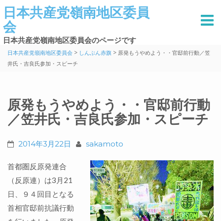
日本共産党嶺南地区委員
会
日本共産党嶺南地区委員会のページです
>
>
日本共産党嶺南地区委員会
しんぶん赤旗
原発もうやめよう・・官邸前行動／笠
井氏・吉良氏参加・スピーチ
原発もうやめよう・・官邸前行動
／笠井氏・吉良氏参加・スピーチ
2014年3月22日
sakamoto
首都圏反原発連合
（反原連）は3月21
日、９４回目となる
首相官邸前抗議行動