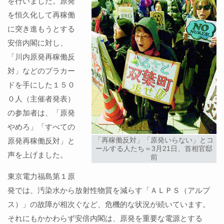
を行いました。原発
を恒久化して再稼働
に突き進もうとする
安倍内閣に対し、
「川内原発再稼働反
対」などのプラカー
ドを手にした１５０
０人（主催者発表）
の参加者は、「原発
やめろ」「すべての
「再稼働反対」「原発いらない」とコ
原発再稼働反対」と
ールする人たち＝3月21日、首相官邸
声を上げました。
前
東京電力福島第１原
発では、汚染水から放射性物質を減らす「ＡＬＰＳ（アルプ
ス）」の故障が相次ぐなど、危機的な状況が続いています。
それにもかかわらず安倍内閣は、原発を重要な電源とする