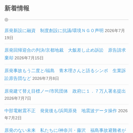
新着情報
原発新設に融資 制度創設に抗議/環境ＮＧＯ声明
2026年7月
19日
原発回帰迎合の判決/京都地裁 大飯差し止め訴訟 原告請求
棄却
2026年7月15日
原発事故もう二度と/福島 青木理さんと語るシンポ 生業訴
訟原告団など
2026年7月8日
原発建て替え目標ノー/市民団体 政府に１．７万人署名提出
2026年7月7日
中部電耐震不正 発覚後も/浜岡原発 地震波データ操作
2026
年7月2日
原発のない未来 私たちに/神奈川・藤沢 福島事故避難者が