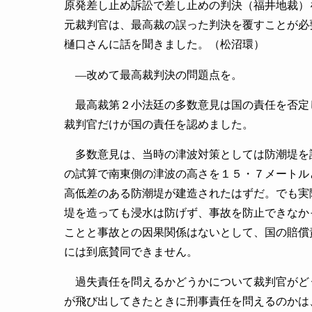
原発差し止め訴訟で差し止めの判決（福井地裁）
元裁判官は、最高裁の誤った判決を覆すことが必
樋口さんに話を聞きました。（松沼環）
―改めて最高裁判決の問題点を。
最高裁第２小法廷の多数意見は国の責任を否定
裁判官だけが国の責任を認めました。
多数意見は、当時の津波対策としては防潮堤を
の試算で南東側の津波の高さを１５・７メートル
高低差のある防潮堤が建造されたはずだ。でも実
堤を造っても浸水は防げず、事故を防止できなか
ことと事故との因果関係はないとして、国の賠償
には到底賛同できません。
過失責任を問えるかどうかについて裁判官がど
が飛び出してきたときに刑事責任を問えるのかは