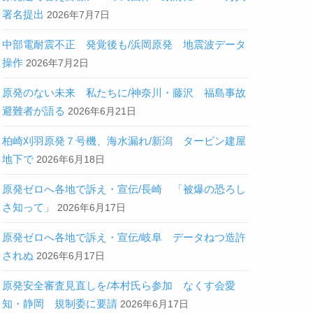
署名提出
2026年7月7日
中部電耐震不正 発覚後も/浜岡原発 地震波データ
操作
2026年7月2日
原発のない未来 私たちに/神奈川・藤沢 福島事故
避難者が語る
2026年6月21日
柏崎刈羽原発７号機、海水漏れ/新潟 タービン建屋
地下で
2026年6月18日
原発ゼロへ各地で訴え・宣伝/長崎 「被爆の恐ろし
さ知って」
2026年6月17日
原発ゼロへ各地で訴え・宣伝/岐阜 データねつ造許
されぬ
2026年6月17日
原発安全審査見直しを/本村氏ら参加 なくす会愛
知・静岡 規制委に要請
2026年6月17日