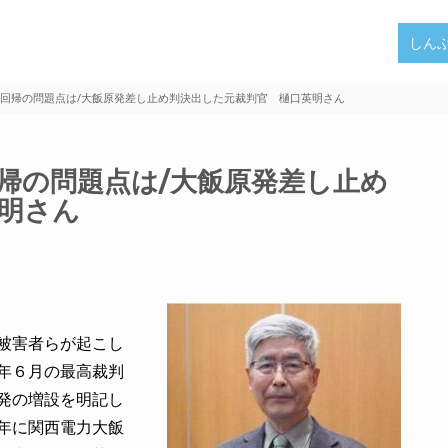
しん
回帰の問題点は/大飯原発差し止め判決出した元裁判官 樋口英明さん
帰の問題点は/大飯原発差し止め
明さん
被害者らが起こし
年６月の最高裁判
発の増設を明記し
年に関西電力大飯