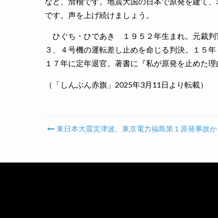
など、滑稽です。地震大国の日本で原発を建て、
です。声を上げ続けましょう。
ひぐち・ひであき １９５２年生まれ。元裁判
３、４号機の運転差し止めを命じる判決。１５年
１７年に定年退官。著書に『私が原発を止めた理
（「しんぶん赤旗」2025年3月11日より転載）
東日本大震災津波、東京電力福島第１原発事故か
Post navigation