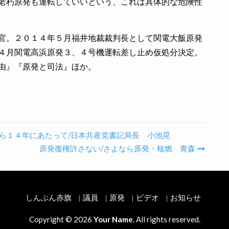
老朽原発も運転していいという、これは具体的な危険性
官。２０１４年５月福井地裁裁判長として関電大飯原発
４月関電高浜原発３、４号機運転差し止め仮処分決定。
由』『原発と司法』ほか。
ら１４年にあたって/日本共産党書記局長 小池晃
原発復権許さない/さよなら原発・核燃 青森
しんぶん赤旗
議員
原発
ビデオ
お知らせ
Copyright © 2026
Your Name
. All rights reserved.