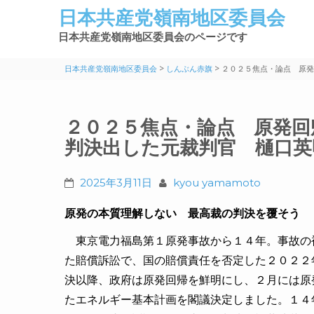
日本共産党嶺南地区委員会
日本共産党嶺南地区委員会のページです
>
>
日本共産党嶺南地区委員会
しんぶん赤旗
２０２５焦点・論点 原発
２０２５焦点・論点 原発回
判決出した元裁判官 樋口英
2025年3月11日
kyou yamamoto
原発の本質理解しない 最高裁の判決を覆そう
東京電力福島第１原発事故から１４年。事故の
た賠償訴訟で、国の賠償責任を否定した２０２２
決以降、政府は原発回帰を鮮明にし、２月には原
たエネルギー基本計画を閣議決定しました。１４