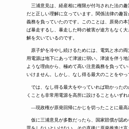
三浦意見は、経産相に権限が付与された法の趣
だと正しい理解に立っています。関係法律の趣旨
義務を負っていたのです。このことは、原発の本
ば暴走するし、暴走した時の被害が途方もなく大
解を欠いているのです。
原子炉を冷やし続けるためには、電気と水の両
用電源は地下にあって津波に弱い。津波を伴う地
ような理由から、極めて高い注意義務を負ってい
いけません。しかし、なし得る最大のことをやっ
では、なし得る最大をやっていれば助かったの
くことも非常用電源を高所に設けることもいずれ
―現政権が原発回帰にかじを切ったことに最高
仮に三浦意見が多数だったら、国家賠償が認め
罪をしないといけない。その直後に原発推進は言