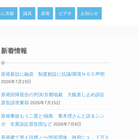
ぶん赤旗
議員
原発
ビデオ
お知らせ
新着情報
原発新設に融資 制度創設に抗議/環境ＮＧＯ声明
2026年7月19日
原発回帰迎合の判決/京都地裁 大飯差し止め訴訟
原告請求棄却
2026年7月15日
原発事故もう二度と/福島 青木理さんと語るシン
ポ 生業訴訟原告団など
2026年7月8日
原発建て替え目標ノー/市民団体 政府に１．７万人