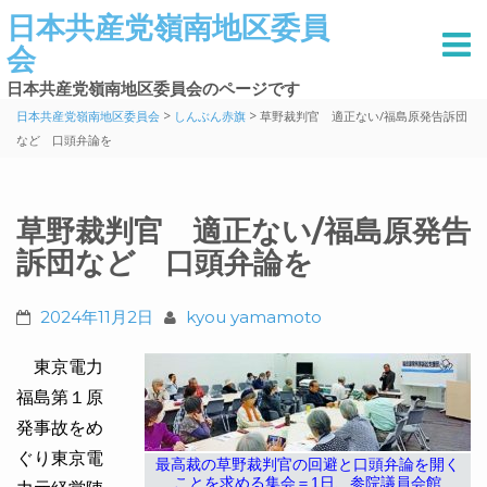
日本共産党嶺南地区委員
会
日本共産党嶺南地区委員会のページです
>
>
日本共産党嶺南地区委員会
しんぶん赤旗
草野裁判官 適正ない/福島原発告訴団
など 口頭弁論を
草野裁判官 適正ない/福島原発告
訴団など 口頭弁論を
2024年11月2日
kyou yamamoto
東京電力
福島第１原
発事故をめ
ぐり東京電
最高裁の草野裁判官の回避と口頭弁論を開く
ことを求める集会＝1日、参院議員会館