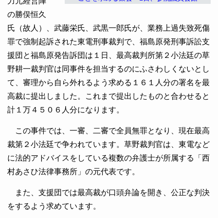
力元経営陣
の勝俣恒久
氏（故人）、武藤栄氏、武黒一郎氏が、業務上過失致死傷
罪で強制起訴された東電刑事裁判で、福島原発刑事訴訟支
援団と福島原発告訴団は１日、最高裁判所第２小法廷の草
野耕一裁判官は同事件を担当するのにふさわしくないとし
て、審理から自ら外れるよう求める１６１人分の署名を最
高裁に提出しました。これまで提出したものと合わせると
計１万４５０６人分になります。
この事件では、一審、二審で全員無罪となり、現在最高
裁第２小法廷で争われています。草野裁判官は、東電など
に法的アドバイスをしている複数の弁護士が所属する「西
村あさひ法律事務所」の元代表です。
また、支援団では最高裁が口頭弁論を開き、公正な判決
をするよう求めています。