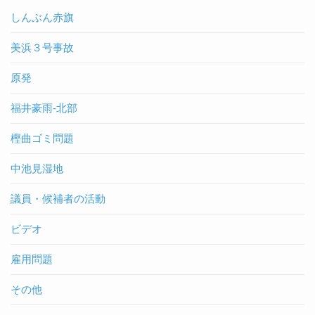
しんぶん赤旗
美浜３号事故
原発
福井豪雨-北部
樫曲ゴミ問題
中池見湿地
議員・候補者の活動
ビデオ
雇用問題
その他