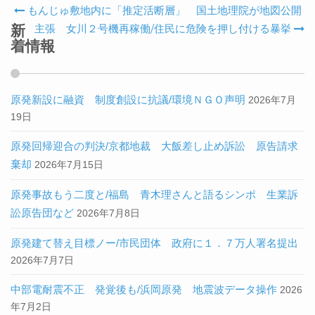
もんじゅ敷地内に「推定活断層」 国土地理院が地図公開
Post navigation
新
主張 女川２号機再稼働/住民に危険を押し付ける暴挙
着情報
原発新設に融資 制度創設に抗議/環境ＮＧＯ声明
2026年7月
19日
原発回帰迎合の判決/京都地裁 大飯差し止め訴訟 原告請求
棄却
2026年7月15日
原発事故もう二度と/福島 青木理さんと語るシンポ 生業訴
訟原告団など
2026年7月8日
原発建て替え目標ノー/市民団体 政府に１．７万人署名提出
2026年7月7日
中部電耐震不正 発覚後も/浜岡原発 地震波データ操作
2026
年7月2日