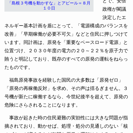
どで、安倍
「島根３号機を動かすな」とアピール＝８月
１０日
政権が閣議
決定したエ
ネルギー基本計画を盾にとって、「電源構成のバランスを
改善」「早期稼働が必要不可欠」などと住民に押しつけて
います。同計画は、原発を「重要なベースロード電源」と
位置づけ、２０３０年度の電力の２０～２２％を原子力で
賄うと明記しており、既存のすべての原発の運転をねらっ
たものです。
福島原発事故を経験した国民の大多数は「原発ゼロ」
「原発の再稼働反対」を求め、その声は揺るぎません。３
号機が新たに稼働するなら、今世紀後半を超えて、原発の
危険にさらされることになります。
事故が起きた時の住民避難の実効性には大きな問題が指
摘されており、動かせば、処理・処分の見通しのない「核