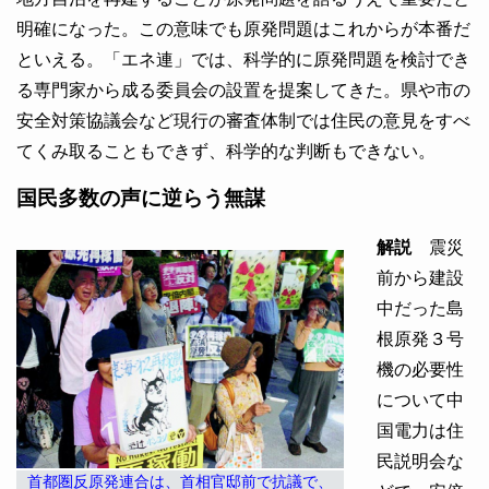
明確になった。この意味でも原発問題はこれからが本番だ
といえる。「エネ連」では、科学的に原発問題を検討でき
る専門家から成る委員会の設置を提案してきた。県や市の
安全対策協議会など現行の審査体制では住民の意見をすべ
てくみ取ることもできず、科学的な判断もできない。
国民多数の声に逆らう無謀
解説
震災
前から建設
中だった島
根原発３号
機の必要性
について中
国電力は住
民説明会な
首都圏反原発連合は、首相官邸前で抗議で、