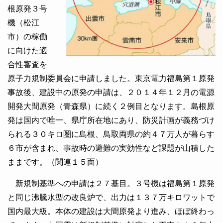
根原発３号
機（松江
市）の稼働
に向けた適
合性審査を
原子力規制委員会に申請しました。東京電力福島第１原発
事故後、建設中の原発の申請は、２０１４年１２月の電源
開発大間原発（青森県）に続く２例目となります。島根原
発は国内で唯一、県庁所在地にあり、防災計画が義務づけ
られる３０キロ圏に島根、鳥取両県の約４７万人が暮らす
６市が含まれ、事故時の避難の実効性など課題が山積した
ままです。（関連１５面）
新規制基準への申請は２７基目。３号機は福島第１原発
と同じ沸騰水型の改良炉で、出力は１３７万キロワットで
国内最大級。本体の建設は大間原発より進み、ほぼ終わっ