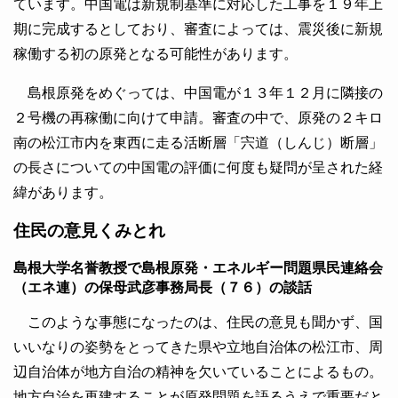
ています。中国電は新規制基準に対応した工事を１９年上
期に完成するとしており、審査によっては、震災後に新規
稼働する初の原発となる可能性があります。
島根原発をめぐっては、中国電が１３年１２月に隣接の
２号機の再稼働に向けて申請。審査の中で、原発の２キロ
南の松江市内を東西に走る活断層「宍道（しんじ）断層」
の長さについての中国電の評価に何度も疑問が呈された経
緯があります。
住民の意見くみとれ
島根大学名誉教授で島根原発・エネルギー問題県民連絡会
（エネ連）の保母武彦事務局長（７６）の談話
このような事態になったのは、住民の意見も聞かず、国
いいなりの姿勢をとってきた県や立地自治体の松江市、周
辺自治体が地方自治の精神を欠いていることによるもの。
地方自治を再建することが原発問題を語るうえで重要だと