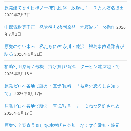
原発建て替え目標ノー/市民団体 政府に１．７万人署名提出
2026年7月7日
中部電耐震不正 発覚後も/浜岡原発 地震波データ操作
2026
年7月2日
原発のない未来 私たちに/神奈川・藤沢 福島事故避難者が
語る
2026年6月21日
柏崎刈羽原発７号機、海水漏れ/新潟 タービン建屋地下で
2026年6月18日
原発ゼロへ各地で訴え・宣伝/長崎 「被爆の恐ろしさ知っ
て」
2026年6月17日
原発ゼロへ各地で訴え・宣伝/岐阜 データねつ造許されぬ
2026年6月17日
原発安全審査見直しを/本村氏ら参加 なくす会愛知・静岡