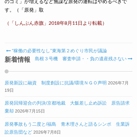
のゴミ」が増えるなど無謀な原発の運転はやめるべきで
す。（「原発」取
（「しんぶん赤旗」2018年8月11日より転載）
“稼働の必要性なし”東海第２めぐり市民が議論
Post navigation
新着情報
島根３号機 審査申請・・負の遺産残さない
原発新設に融資 制度創設に抗議/環境ＮＧＯ声明
2026年7月
19日
原発回帰迎合の判決/京都地裁 大飯差し止め訴訟 原告請求
棄却
2026年7月15日
原発事故もう二度と/福島 青木理さんと語るシンポ 生業訴
訟原告団など
2026年7月8日