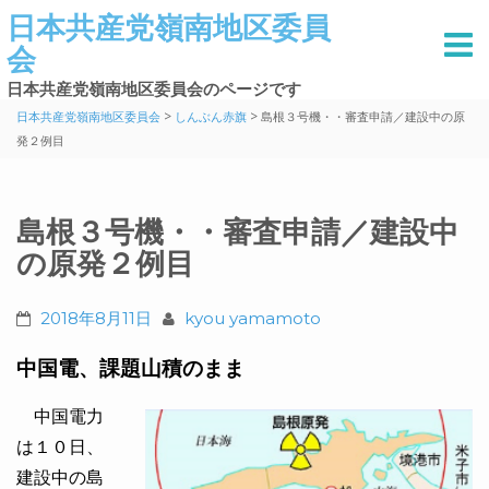
日本共産党嶺南地区委員
会
日本共産党嶺南地区委員会のページです
>
>
日本共産党嶺南地区委員会
しんぶん赤旗
島根３号機・・審査申請／建設中の原
発２例目
島根３号機・・審査申請／建設中
の原発２例目
2018年8月11日
kyou yamamoto
中国電、課題山積のまま
中国電力
は１０日、
建設中の島