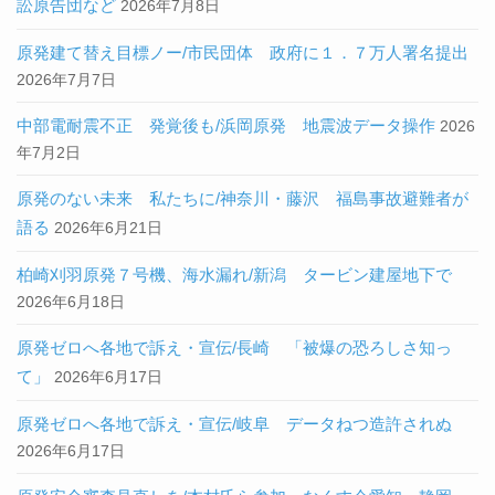
訟原告団など
2026年7月8日
原発建て替え目標ノー/市民団体 政府に１．７万人署名提出
2026年7月7日
中部電耐震不正 発覚後も/浜岡原発 地震波データ操作
2026
年7月2日
原発のない未来 私たちに/神奈川・藤沢 福島事故避難者が
語る
2026年6月21日
柏崎刈羽原発７号機、海水漏れ/新潟 タービン建屋地下で
2026年6月18日
原発ゼロへ各地で訴え・宣伝/長崎 「被爆の恐ろしさ知っ
て」
2026年6月17日
原発ゼロへ各地で訴え・宣伝/岐阜 データねつ造許されぬ
2026年6月17日