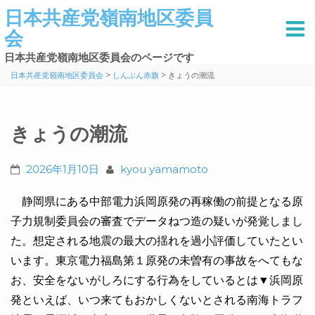
日本共産党嶺南地区委員
会
日本共産党嶺南地区委員会のページです
>
>
日本共産党嶺南地区委員会
しんぶん赤旗
きょうの潮流
きょうの潮流
2026年1月10日
kyou yamamoto
静岡県にある中部電力浜岡原発の再稼働の前提となる原
子力規制委員会の審査でデータねつ造の疑いが発覚しまし
た。想定される地震の最大の揺れを過小評価していたとい
います。東京電力福島第１原発の未曽有の事故をへてもな
お、安全をないがしろにする行為をしているとは▼浜岡原
発といえば、いつ来てもおかしくないとされる南海トラフ