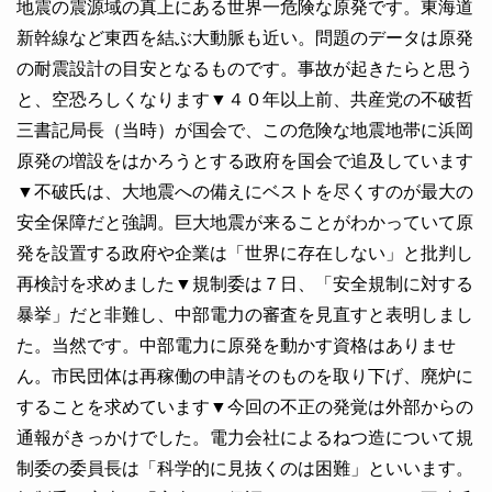
地震の震源域の真上にある世界一危険な原発です。東海道
新幹線など東西を結ぶ大動脈も近い。問題のデータは原発
の耐震設計の目安となるものです。事故が起きたらと思う
と、空恐ろしくなります▼４０年以上前、共産党の不破哲
三書記局長（当時）が国会で、この危険な地震地帯に浜岡
原発の増設をはかろうとする政府を国会で追及しています
▼不破氏は、大地震への備えにベストを尽くすのが最大の
安全保障だと強調。巨大地震が来ることがわかっていて原
発を設置する政府や企業は「世界に存在しない」と批判し
再検討を求めました▼規制委は７日、「安全規制に対する
暴挙」だと非難し、中部電力の審査を見直すと表明しまし
た。当然です。中部電力に原発を動かす資格はありませ
ん。市民団体は再稼働の申請そのものを取り下げ、廃炉に
することを求めています▼今回の不正の発覚は外部からの
通報がきっかけでした。電力会社によるねつ造について規
制委の委員長は「科学的に見抜くのは困難」といいます。