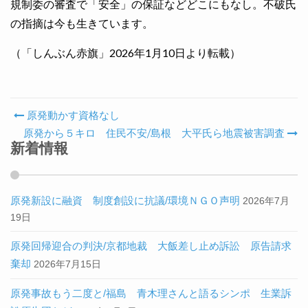
規制委の審査で「安全」の保証などどこにもなし。不破氏
の指摘は今も生きています。
（「しんぶん赤旗」2026年1月10日より転載）
原発動かす資格なし
Post navigation
原発から５キロ 住民不安/島根 大平氏ら地震被害調査
新着情報
原発新設に融資 制度創設に抗議/環境ＮＧＯ声明
2026年7月
19日
原発回帰迎合の判決/京都地裁 大飯差し止め訴訟 原告請求
棄却
2026年7月15日
原発事故もう二度と/福島 青木理さんと語るシンポ 生業訴