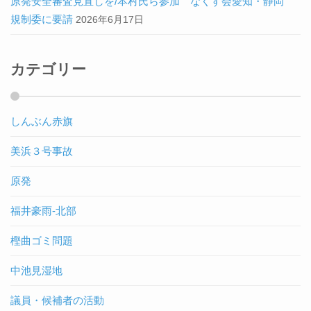
原発安全審査見直しを/本村氏ら参加 なくす会愛知・静岡
規制委に要請
2026年6月17日
カテゴリー
しんぶん赤旗
美浜３号事故
原発
福井豪雨-北部
樫曲ゴミ問題
中池見湿地
議員・候補者の活動