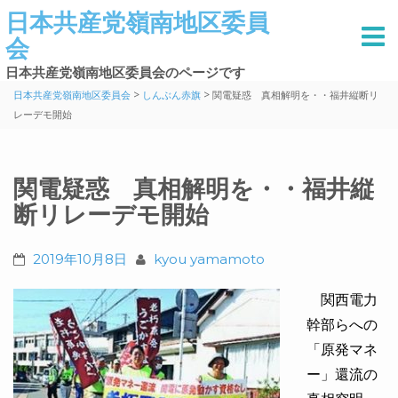
日本共産党嶺南地区委員
会
日本共産党嶺南地区委員会のページです
>
>
日本共産党嶺南地区委員会
しんぶん赤旗
関電疑惑 真相解明を・・福井縦断リ
レーデモ開始
関電疑惑 真相解明を・・福井縦
断リレーデモ開始
2019年10月8日
kyou yamamoto
関西電力
幹部らへの
「原発マネ
ー」還流の