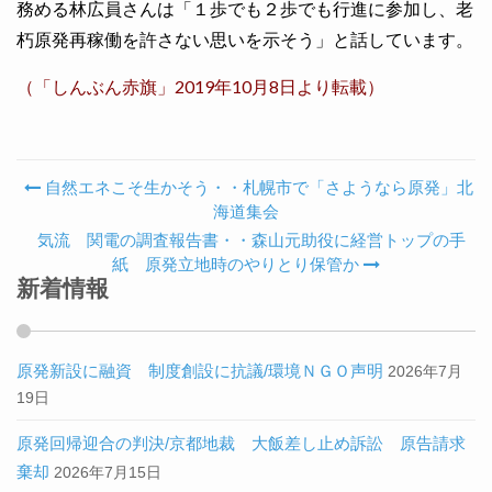
務める林広員さんは「１歩でも２歩でも行進に参加し、老
朽原発再稼働を許さない思いを示そう」と話しています。
（「しんぶん赤旗」2019年10月8日より転載）
自然エネこそ生かそう・・札幌市で「さようなら原発」北
Post navigation
海道集会
気流 関電の調査報告書・・森山元助役に経営トップの手
紙 原発立地時のやりとり保管か
新着情報
原発新設に融資 制度創設に抗議/環境ＮＧＯ声明
2026年7月
19日
原発回帰迎合の判決/京都地裁 大飯差し止め訴訟 原告請求
棄却
2026年7月15日