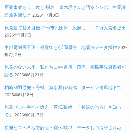
原発事故もう二度と/福島 青木理さんと語るシンポ 生業訴
訟原告団など
2026年7月8日
原発建て替え目標ノー/市民団体 政府に１．７万人署名提出
2026年7月7日
中部電耐震不正 発覚後も/浜岡原発 地震波データ操作
2026
年7月2日
原発のない未来 私たちに/神奈川・藤沢 福島事故避難者が
語る
2026年6月21日
柏崎刈羽原発７号機、海水漏れ/新潟 タービン建屋地下で
2026年6月18日
原発ゼロへ各地で訴え・宣伝/長崎 「被爆の恐ろしさ知っ
て」
2026年6月17日
原発ゼロへ各地で訴え・宣伝/岐阜 データねつ造許されぬ