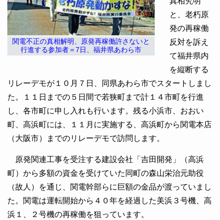
真相究明
と、老朽原
発の再稼働
反対を訴え
関電不正の真相解明、原発再稼働許さないと
行進する参加者＝7日、福井県あわら市
て福井県内
を縦断する
リレーデモが１０月７日、同県あわら市でスタートしまし
た。１１日までの５日間で若狭町まで計１４市町を行進
し、各市町に申し入れも行います。残る小浜市、おおい
町、高浜町には、１１月に実施する、高浜町から関電本店
（大阪市）までのリレーデモで訪問します。
原発関連工事を受注する建設会社「吉田開発」（高浜
町）から多額の資金を受けていた同町の森山栄治元助役
（故人）を通じ、関電幹部らに巨額の金品が渡っていまし
た。関電は運転開始から４０年を経過した美浜３号機、高
浜１、２号機の再稼働を狙っています。