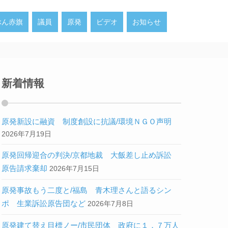
ぶん赤旗
議員
原発
ビデオ
お知らせ
新着情報
原発新設に融資 制度創設に抗議/環境ＮＧＯ声明
2026年7月19日
原発回帰迎合の判決/京都地裁 大飯差し止め訴訟
原告請求棄却
2026年7月15日
原発事故もう二度と/福島 青木理さんと語るシン
ポ 生業訴訟原告団など
2026年7月8日
原発建て替え目標ノー/市民団体 政府に１．７万人