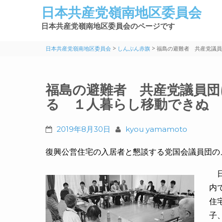
日本共産党嶺南地区委員会
日本共産党嶺南地区委員会のページです
>
>
日本共産党嶺南地区委員会
しんぶん赤旗
福島の避難者 共産党議員
福島の避難者 共産党議員団
る １人暮らし移動できぬ
2019年8月30日
kyou yamamoto
復興公営住宅の入居者と懇談する党国会議員団の
日
内
住
子