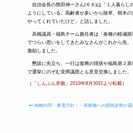
自治会長の熊田伸一さん(６６)は「１人暮らし
ようにしている。高齢者が多いから除草、樹木の
やってくれていたけど」と話しました。
高橋議員・福島チーム責任者は「各種の軽減措
でつらい思いをしてきたみなさんがこれから先、
激励しました。
懇談に先立ち、一行は復興の現状や福島第２原
で選挙にのぞむ党県議団とも意見交換しました。
（「しんぶん赤旗」2019年8月30日より転載）
柏崎刈羽・東電方針・・再稼働への固執姿勢が露
Post navigation