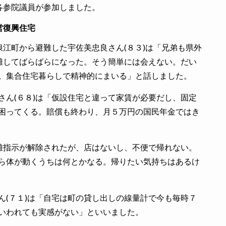
各参院議員が参加しました。
営復興住宅
江町から避難した宇佐美忠良さん(８３)は「兄弟も県外
難してばらばらになった。そう簡単には会えない。だい
。集合住宅暮らしで精神的にまいる」と話しました。
ん(６８)は「仮設住宅と違って家賃が必要だし、固定
困ってくる。賠償も終わり、月５万円の国民年金ではき
難指示が解除されたが、店はないし、不便で帰れない。
ら体が動くうちは何とかなる。帰りたい気持ちはあるけ
(７１)は「自宅は町の貸し出しの線量計で今も毎時７
いわれても実感がない」といいました。