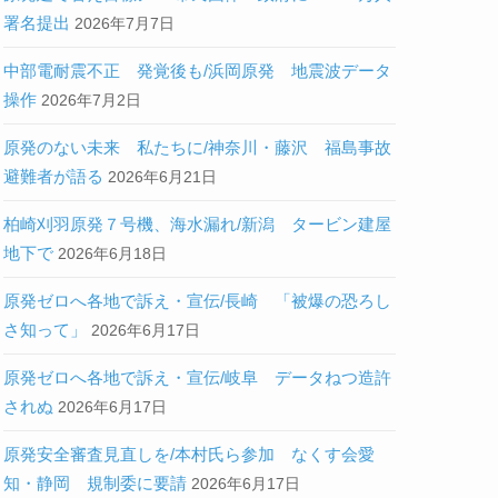
署名提出
2026年7月7日
中部電耐震不正 発覚後も/浜岡原発 地震波データ
操作
2026年7月2日
原発のない未来 私たちに/神奈川・藤沢 福島事故
避難者が語る
2026年6月21日
柏崎刈羽原発７号機、海水漏れ/新潟 タービン建屋
地下で
2026年6月18日
原発ゼロへ各地で訴え・宣伝/長崎 「被爆の恐ろし
さ知って」
2026年6月17日
原発ゼロへ各地で訴え・宣伝/岐阜 データねつ造許
されぬ
2026年6月17日
原発安全審査見直しを/本村氏ら参加 なくす会愛
知・静岡 規制委に要請
2026年6月17日