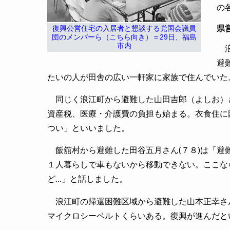
の
県
復興公営住宅の入居者と懇談する党国会議員
団のメンバーら（こちら向き）＝29日、福島
市内
浪
避
たいの人が田舎の広い一軒家に家族で住んでいた
同じく浪江町から避難した山田吉郎（よしお）さ
資産税、医療・介護費の負担も始まる。衣食住に
つい」といいました。
飯舘村から避難した田谷五月さん(７８)は「避
１人暮らしで車もないから移動できない。ここな
ど…」と話しました。
浪江町の帰還困難区域から避難した山本正幸さん
マイクロシーベルトくらいある。復興が進んだと