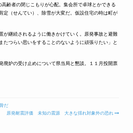
の高齢者の閉じこもりが心配。集会所で卓球とかできる
剪定（せんてい）、除雪が大変だ。仮設住宅の時は町が
置が継続されるように働きかけていく。原発事故と避難
またつらい思いをすることのないように頑張りたい」と
発廃炉の受け止めについて県当局と懇談。１１月投開票
骨だ
原発耐震評価 未知の震源 大きな揺れ対象外の恐れ