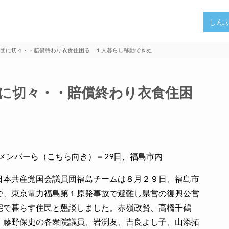
しん
団に切々・・賠償終わり衣食住困る １人暮らし移動できぬ
に切々・・賠償終わり衣食住困
メンバーら（こちら向き）＝29日、福島市内
本共産党国会議員団福島チームは８月２９日、福島市
で、東京電力福島第１原発事故で避難し県営の復興公営
宅で暮らす住民と懇談しました。赤嶺政賢、高橋千鶴
、藤野保史の各衆院議員、岩渕友、吉良よし子、山添拓