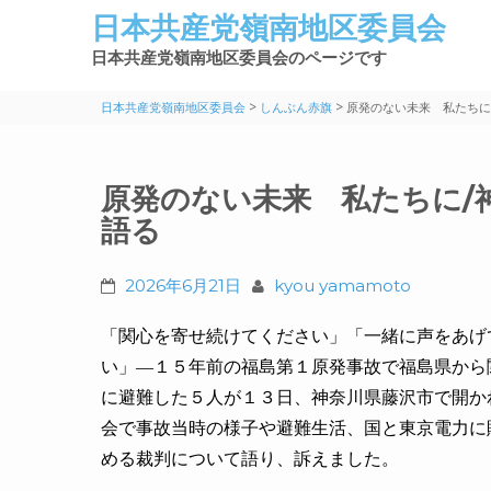
日本共産党嶺南地区委員会
日本共産党嶺南地区委員会のページです
>
>
日本共産党嶺南地区委員会
しんぶん赤旗
原発のない未来 私たちに
原発のない未来 私たちに/
語る
2026年6月21日
kyou yamamoto
「関心を寄せ続けてください」「一緒に声をあげ
い」―１５年前の福島第１原発事故で福島県から
に避難した５人が１３日、神奈川県藤沢市で開か
会で事故当時の様子や避難生活、国と東京電力に
める裁判について語り、訴えました。