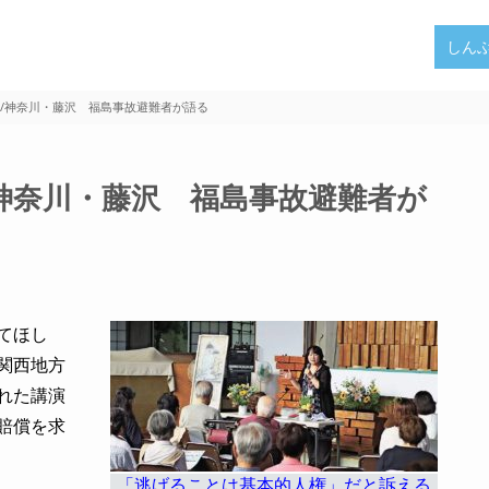
しん
/神奈川・藤沢 福島事故避難者が語る
神奈川・藤沢 福島事故避難者が
てほし
関西地方
れた講演
賠償を求
「逃げることは基本的人権」だと訴える