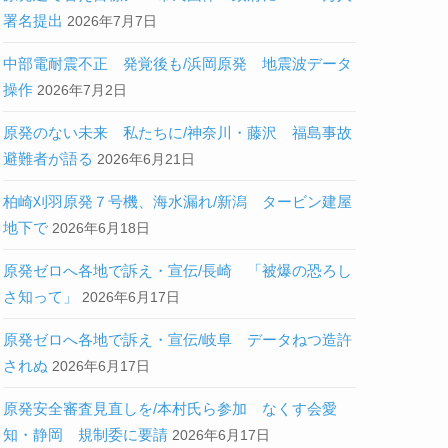
署名提出
2026年7月7日
中部電耐震不正 発覚後も/浜岡原発 地震波データ
操作
2026年7月2日
原発のない未来 私たちに/神奈川・藤沢 福島事故
避難者が語る
2026年6月21日
柏崎刈羽原発７号機、海水漏れ/新潟 タービン建屋
地下で
2026年6月18日
原発ゼロへ各地で訴え・宣伝/長崎 「被爆の恐ろし
さ知って」
2026年6月17日
原発ゼロへ各地で訴え・宣伝/岐阜 データねつ造許
されぬ
2026年6月17日
原発安全審査見直しを/本村氏ら参加 なくす会愛
知・静岡 規制委に要請
2026年6月17日