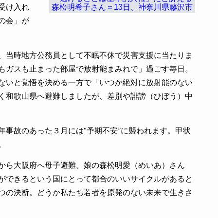
受け入れ
森松明希子さん＝13日、神奈川県藤沢市
の会」が
、当時地方公務員として不眠不休で災害支援に当たりま
もガスも止まった部屋で放射能まみれで」過ごす毎日。
ないと覚悟を決める一方で「いつか絶対に放射能のない
く和歌山県へ避難しましたが、差別や誹謗（ひぼう）中
事故のあった３月には“予期不安”に襲われます。甲状
。
から大阪府へ母子避難。娘の森松明愛（めいあ）さん
ができるという国にとって都合のいいサイクルがあると
つの決断。どうか私たち若者を原発のない未来で生きさ