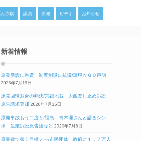
ぶん赤旗
議員
原発
ビデオ
お知らせ
新着情報
原発新設に融資 制度創設に抗議/環境ＮＧＯ声明
2026年7月19日
原発回帰迎合の判決/京都地裁 大飯差し止め訴訟
原告請求棄却
2026年7月15日
原発事故もう二度と/福島 青木理さんと語るシン
ポ 生業訴訟原告団など
2026年7月8日
原発建て替え目標ノー/市民団体 政府に１．７万人