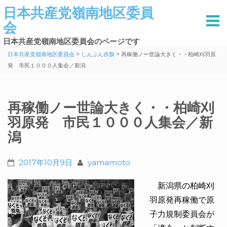
日本共産党嶺南地区委員
会
日本共産党嶺南地区委員会のページです
>
>
日本共産党嶺南地区委員会
しんぶん赤旗
再稼働ノー世論大きく・・柏崎刈羽原
発 市民１０００人集会／新潟
再稼働ノー世論大きく・・柏崎刈
羽原発 市民１０００人集会／新
潟
2017年10月9日
yamamoto
新潟県の柏崎刈
羽原発再稼働で原
子力規制委員会が