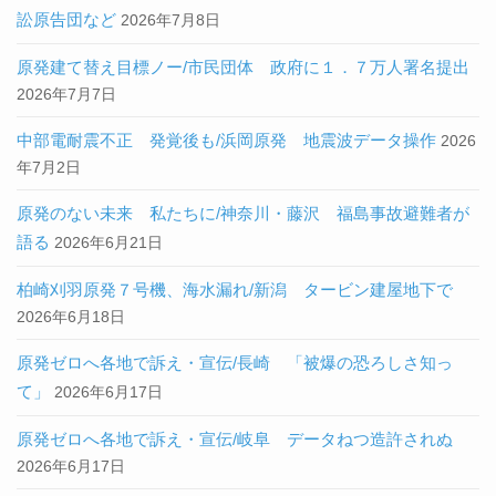
訟原告団など
2026年7月8日
原発建て替え目標ノー/市民団体 政府に１．７万人署名提出
2026年7月7日
中部電耐震不正 発覚後も/浜岡原発 地震波データ操作
2026
年7月2日
原発のない未来 私たちに/神奈川・藤沢 福島事故避難者が
語る
2026年6月21日
柏崎刈羽原発７号機、海水漏れ/新潟 タービン建屋地下で
2026年6月18日
原発ゼロへ各地で訴え・宣伝/長崎 「被爆の恐ろしさ知っ
て」
2026年6月17日
原発ゼロへ各地で訴え・宣伝/岐阜 データねつ造許されぬ
2026年6月17日