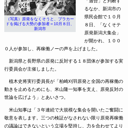
「適合」と判断す
るなか、新潟市の
県民会館で１０月
（写真）原発をなくそうと、プラカー
ドを掲げる大勢の参加者＝10月８日、
８日、「なくそテ
新潟市
原発新潟大集会」
が開かれ、１００
０人が参加し、再稼働ノーの声を上げました。
新潟県と長野県の原発に反対する１８団体が参加する実
行委員会が主催しました。
植木史将実行委員長が「柏崎刈羽原発と全国の再稼働の
動きを止めるためにも、米山隆一知事を支え、原発反対の
世論を広げよう」とあいさつ。
米山知事は「３年連続で大規模な集会を開いたご奮闘に
敬意を表します。三つの検証がなされない限り原発再稼働
の議論はできないという立場を堅持し、力を合わせてより