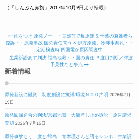
（「しんぶん赤旗」2017年10月9日より転載）
雨をつき 原発ノー・・官邸前で反原連 & 千葉の避難者ら
Post navigation
控訴・・原発事故 国の責任問う & 伊方原発、冷却水漏れ・・
定期検査時 四国電が原因調査中
生業訴訟あす判決 福島地裁・・国の責任 ３度目判断／津波
予見性など争点
新着情報
原発新設に融資 制度創設に抗議/環境ＮＧＯ声明
2026年7月
19日
原発回帰迎合の判決/京都地裁 大飯差し止め訴訟 原告請求
棄却
2026年7月15日
原発事故もう二度と/福島 青木理さんと語るシンポ 生業訴