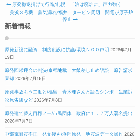
原発撤退掲げて行進/札幌 「泊は廃炉に」声力強く
Post navigation
美浜３号機 蒸気漏れ/福井 タービン周辺 関電が原子炉
停止
新着情報
原発新設に融資 制度創設に抗議/環境ＮＧＯ声明
2026年7月
19日
原発回帰迎合の判決/京都地裁 大飯差し止め訴訟 原告請求
棄却
2026年7月15日
原発事故もう二度と/福島 青木理さんと語るシンポ 生業訴
訟原告団など
2026年7月8日
原発建て替え目標ノー/市民団体 政府に１．７万人署名提出
2026年7月7日
中部電耐震不正 発覚後も/浜岡原発 地震波データ操作
2026