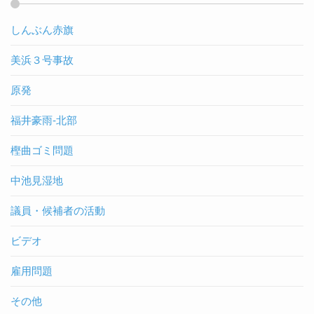
しんぶん赤旗
美浜３号事故
原発
福井豪雨-北部
樫曲ゴミ問題
中池見湿地
議員・候補者の活動
ビデオ
雇用問題
その他