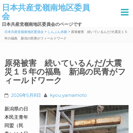
日本共産党嶺南地区委員
会
日本共産党嶺南地区委員会のページです
>
>
日本共産党嶺南地区委員会
しんぶん赤旗
原発被害 続いているんだ/大震災１５
年の福島 新潟の民青がフィールドワーク
原発被害 続いているんだ/大震
災１５年の福島 新潟の民青がフ
ィールドワーク
2026年5月8日
kyou yamamoto
新潟県の日
本民主青年
同盟（民