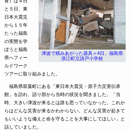
青）は４日
と５日、東
日本大震災
から１５年
たった福島
の実態を学
ぼうと福島
津波で積みあがった器具＝4日、福島県
県へフィー
浪江町立請戸小学校
ルドワーク
ツアーに取り組みました。
福島県双葉町にある「東日本大震災・原子力災害伝承
館」を訪れ、語り部から当時の状況を聞きました。「当
時、大きい津波が来るとは誰も思っていなかった。これか
らはどんな災害が来るかわからない。どんな災害が起きて
もいいような備えと命を守ることを大事にしてほしい」と
話していました。