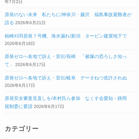
年7月2日
原発のない未来 私たちに/神奈川・藤沢 福島事故避難者が
語る
2026年6月21日
柏崎刈羽原発７号機、海水漏れ/新潟 タービン建屋地下で
2026年6月18日
原発ゼロへ各地で訴え・宣伝/長崎 「被爆の恐ろしさ知っ
て」
2026年6月17日
原発ゼロへ各地で訴え・宣伝/岐阜 データねつ造許されぬ
2026年6月17日
原発安全審査見直しを/本村氏ら参加 なくす会愛知・静岡
規制委に要請
2026年6月17日
カテゴリー