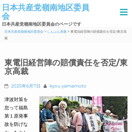
日本共産党嶺南地区委員
会
日本共産党嶺南地区委員会のページです
>
>
日本共産党嶺南地区委員会
しんぶん赤旗
東電旧経営陣の賠償責任を否定/東京高
裁
東電旧経営陣の賠償責任を否定/東
京高裁
2025年6月7日
kyou yamamoto
津波対策を
怠って福島
第１原発事
故を防げな