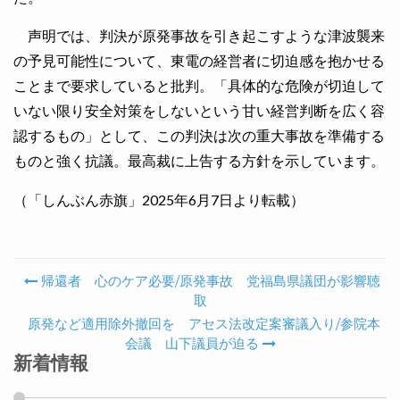
声明では、判決が原発事故を引き起こすような津波襲来
の予見可能性について、東電の経営者に切迫感を抱かせる
ことまで要求していると批判。「具体的な危険が切迫して
いない限り安全対策をしないという甘い経営判断を広く容
認するもの」として、この判決は次の重大事故を準備する
ものと強く抗議。最高裁に上告する方針を示しています。
（「しんぶん赤旗」2025年6月7日より転載）
帰還者 心のケア必要/原発事故 党福島県議団が影響聴
Post navigation
取
原発など適用除外撤回を アセス法改定案審議入り/参院本
会議 山下議員が迫る
新着情報