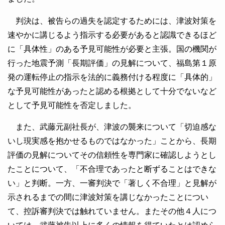
判決は、被告らの過失を認定するためには、津波対策を
速やかに講じるよう指示する必要があると認識できるほど
に「具体性」のある予見可能性が必要と主張。国の機関が
行った地震予測「長期評価」の見解について、福島第１原
発の運転停止の指示を法的に義務付ける程度に「具体的」
な予見可能性があったと認める根拠として十分でないなど
として予見可能性を否定しました。
また、武藤元副社長が、津波の襲来について「切迫感な
いし現実感を抱かせるものではなかった」ことから、長期
評価の見解についてその信頼性を専門家に確認しようとし
たことについて、「不合理であったと断ずることはできな
い」と判断。一方、一審判決で「著しく不合理」と見解が
示されるまでの間に津波対策を講じなかったことについ
て、控訴審判決では触れていません。またその他４人につ
いては、武藤被告以上に多くの情報を得ていたとは認めら