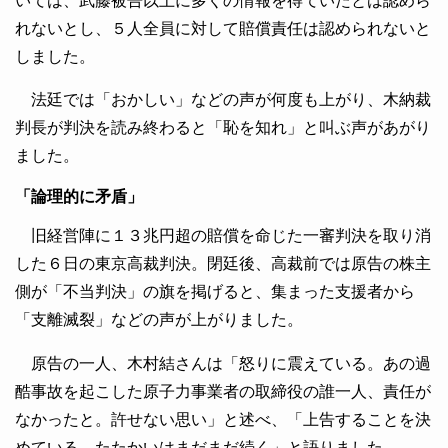
れないとし、５人全員に対して賠償責任は認められないと
しました。
法廷では「おかしい」などの声が何度も上がり、木納裁
判長が判決を読み終わると「恥を知れ」と叫ぶ声があがり
ました。
「論理的に矛盾」
旧経営陣に１３兆円超の賠償を命じた一審判決を取り消
した６日の東京高裁判決。閉廷後、高裁前では原告の株主
側が「不当判決」の旗を掲げると、集まった支援者から
「支離滅裂」などの声が上がりました。
原告の一人、木村結さんは「怒りに震えている。あの過
酷事故を起こした原子力事業者の取締役の誰一人、責任が
なかったと。許せない思い」と述べ、「上告することを決
めている。たたかいはまだまだ続く」と語りました。