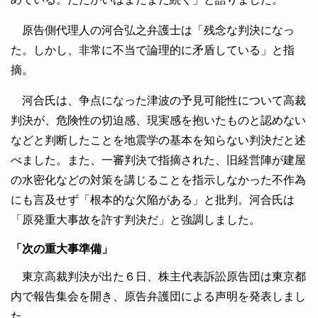
原告側代理人の河合弘之弁護士は「残念な判決になっ
た。しかし、非常に不当で論理的に矛盾している」と指
摘。
河合氏は、争点になった津波の予見可能性について高裁
判決が、危険性の切迫感、現実感を抱いたものと認めない
などと判断したことを地震学の基本を知らない判決だと述
べました。また、一審判決で指摘された、旧経営陣が建屋
の水密化などの対策を講じることを指示しなかった不作為
にも言及せず「根本的な欠陥がある」と批判。河合氏は
「原発重大事故を許す判決だ」と強調しました。
「次の重大事準備」
東京高裁判決が出た６日、株主代表訴訟原告団は東京都
内で報告集会を開き、原告弁護団による声明を発表しまし
た。