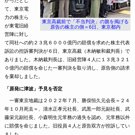
かったとし
て、東京電
力の株主ら
東京高裁前で「不当判決」の旗を掲げる
が東電旧経
原告の株主の側＝6日、東京都内
営陣に対し
て同社への約２３兆６０００億円の賠償を求めた株主代表
訴訟の控訴審判決が６日、東京高裁（木納敏和裁判長）で
ありました。木納裁判長は、旧経営陣４人に１３兆３２１
０億円の賠償を命じた一審判決を取り消し、原告側の請求
を棄却しました。
「原発に津波」予見を否定
一審東京地裁は２０２２年７月、勝俣恒久元会長＝２４
年１０月死去＝、清水正孝元社長、武黒一郎元副社長、武
藤栄元副社長、小森明生元常務の過失を認め、元常務以外
に賠償を命じました。旧役員４人と原告双方が控訴してい
ました。