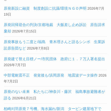
原発新設に融資 制度創設に抗議/環境ＮＧＯ声明
2026年7月
19日
原発回帰迎合の判決/京都地裁 大飯差し止め訴訟 原告請求
棄却
2026年7月15日
原発事故もう二度と/福島 青木理さんと語るシンポ 生業訴
訟原告団など
2026年7月8日
原発建て替え目標ノー/市民団体 政府に１．７万人署名提出
2026年7月7日
中部電耐震不正 発覚後も/浜岡原発 地震波データ操作
2026
年7月2日
原発のない未来 私たちに/神奈川・藤沢 福島事故避難者が
語る
2026年6月21日
柏崎刈羽原発７号機、海水漏れ/新潟 タービン建屋地下で