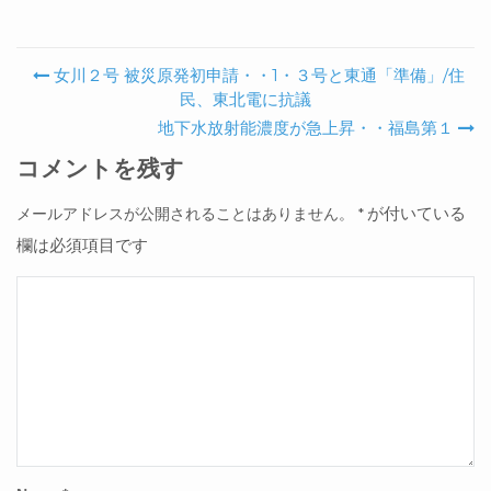
女川２号 被災原発初申請・・1・３号と東通「準備」/住
Post navigation
民、東北電に抗議
地下水放射能濃度が急上昇・・福島第１
コメントを残す
が付いている
メールアドレスが公開されることはありません。
*
欄は必須項目です