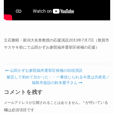
立石雅昭・新潟大名誉教授の応援演説2013年7月7日（敦賀市
ヤスサキ前にて山田か­ずお参院福井選挙区候補の応援）
山田かずお参院福井選挙区候補の街頭演説
Post navigation
被災して初めて分かった・・一番信じられる今度は共産党／
福島市仮設の鈴木愛子さん
コメントを残す
が付いている
メールアドレスが公開されることはありません。
*
欄は必須項目です