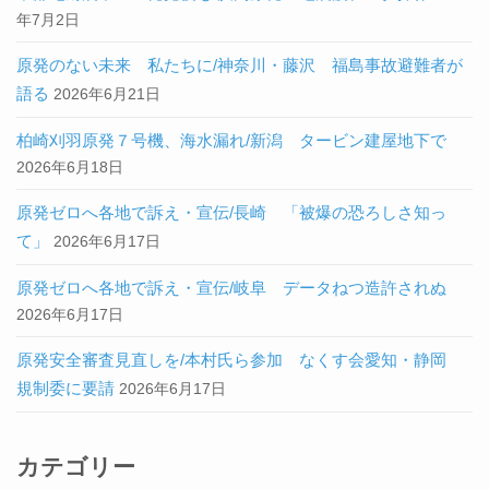
年7月2日
原発のない未来 私たちに/神奈川・藤沢 福島事故避難者が
語る
2026年6月21日
柏崎刈羽原発７号機、海水漏れ/新潟 タービン建屋地下で
2026年6月18日
原発ゼロへ各地で訴え・宣伝/長崎 「被爆の恐ろしさ知っ
て」
2026年6月17日
原発ゼロへ各地で訴え・宣伝/岐阜 データねつ造許されぬ
2026年6月17日
原発安全審査見直しを/本村氏ら参加 なくす会愛知・静岡
規制委に要請
2026年6月17日
カテゴリー