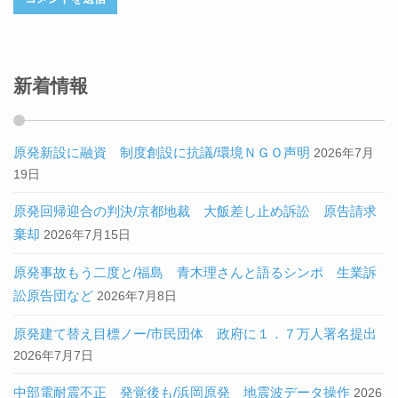
新着情報
原発新設に融資 制度創設に抗議/環境ＮＧＯ声明
2026年7月
19日
原発回帰迎合の判決/京都地裁 大飯差し止め訴訟 原告請求
棄却
2026年7月15日
原発事故もう二度と/福島 青木理さんと語るシンポ 生業訴
訟原告団など
2026年7月8日
原発建て替え目標ノー/市民団体 政府に１．７万人署名提出
2026年7月7日
中部電耐震不正 発覚後も/浜岡原発 地震波データ操作
2026