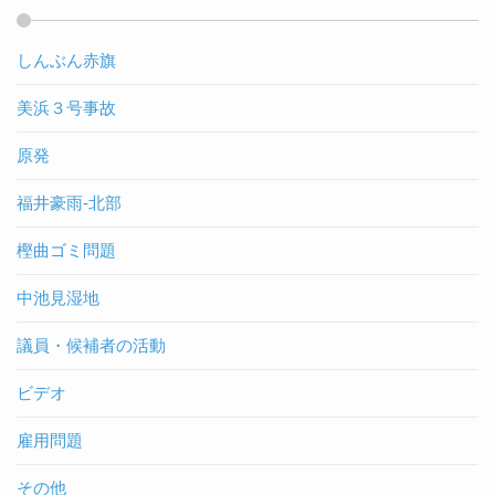
しんぶん赤旗
美浜３号事故
原発
福井豪雨-北部
樫曲ゴミ問題
中池見湿地
議員・候補者の活動
ビデオ
雇用問題
その他